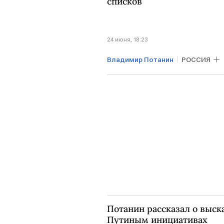
списков
24 июня, 18:23
Владимир Потанин
РОССИЯ
Новикомбанк
Совкомбанк
Мировая экономика
Потанин рассказал о выск
Путиным инициативах