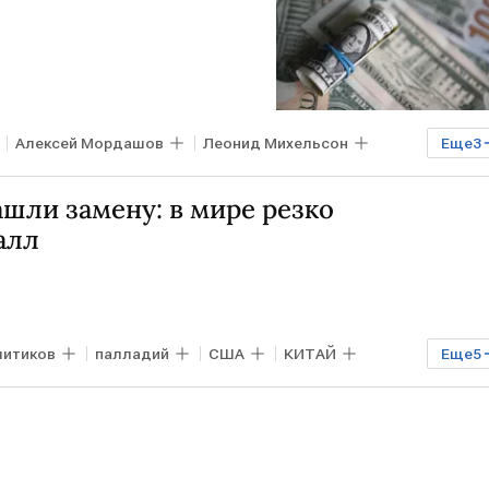
Алексей Мордашов
Леонид Михельсон
Еще
3
версталь
шли замену: в мире резко
алл
литиков
палладий
США
КИТАЙ
Еще
5
Дональд Трамп
Volkswagen
Audi