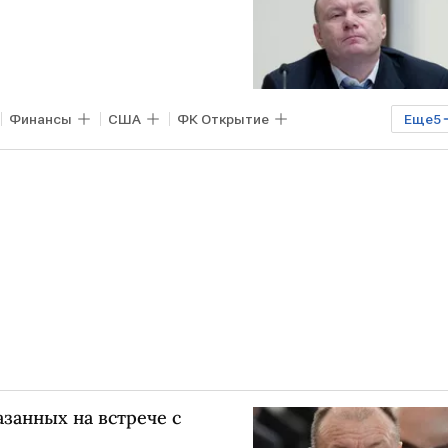
Финансы
США
ФК Открытие
Еще
5
Минфин США
санкции против РФ
азанных на встрече с