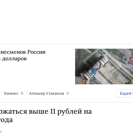
знесменов России
в долларов
Бизнес
Алишер Усманов
Еще
4
к
Металлоинвест
Мегафон
жаться выше 11 рублей на
года
м"