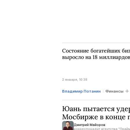
Состояние богатейших би
выросло на 18 миллиардо
2 января, 10:38
Владимир Потанин
Финансы
Алексей Мордашов
Новатэ
Юань пытается удер
Мосбирже в конце 
Дмитрий Майоров
корреспондент агентства "Прай