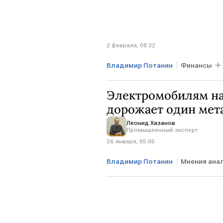
2 февраля, 08:32
Владимир Потанин
Финансы
Новатэк
Норникель
Се
Электромобилям на
дорожает один мет
Леонид Хазанов
Промышленный эксперт
26 января, 05:05
Владимир Потанин
Мнения ана
БЛИЖНИЙ ВОСТОК
NYMEX