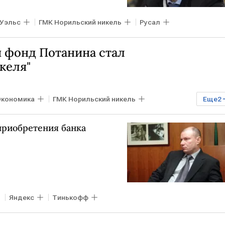
Уэльс
ГМК Норильский никель
Русал
 фонд Потанина стал
келя"
Экономика
ГМК Норильский никель
Еще
2
приобретения банка
Яндекс
Тинькофф