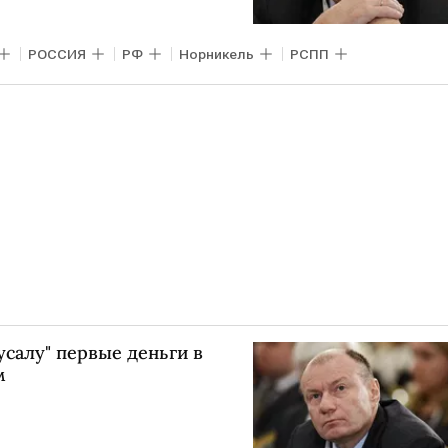
РОССИЯ
РФ
Норникель
РСПП
усалу" первые деньги в
м