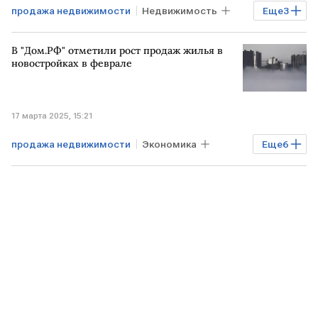
продажа недвижимости
Недвижимость
Еще
3
вторичное жилье
Финансы
В "Дом.РФ" отметили рост продаж жилья в
мошенничество
новостройках в феврале
17 марта 2025, 15:21
продажа недвижимости
Экономика
Еще
6
Дом.РФ
Недвижимость
РОССИЯ
новостройки
жилье
цены на жилье