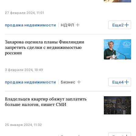
27 февраля 2024, 11:01
продажа недвижимости
НДФЛ
Еще
2
Недвижимость
квартиры
Захарова оценила планы Финляндии
запретить сделки с недвижимостью
россиян
3 февраля 2024, 18:49
продажа недвижимости
Бизнес
Еще
4
Недвижимость
В мире
Владельцев квартир обяжут заплатить
ФИНЛЯНДИЯ
РОССИЯ
больше налогов, пишет СМИ
25 января 2024, 11:32