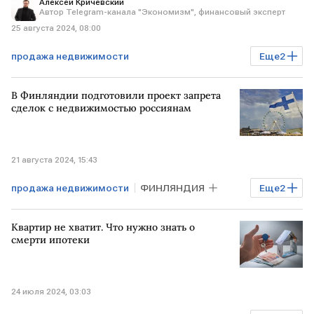
Алексей Кричевский
Автор Telegram-канала "Экономизм", финансовый эксперт
25 августа 2024, 08:00
продажа недвижимости
Еще
2
Мнения аналитиков
Недвижимость
В Финляндии подготовили проект запрета
аренда недвижимости
сделок с недвижимостью россиянам
21 августа 2024, 15:43
продажа недвижимости
ФИНЛЯНДИЯ
Еще
2
Недвижимость
РОССИЯ
Квартир не хватит. Что нужно знать о
смерти ипотеки
24 июля 2024, 03:03