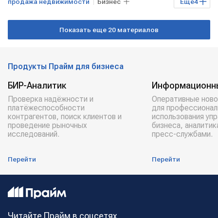
продажа недвижимости
Бизнес
Еще
4
Экономика
Недвижимость
Показать еще 20 материалов
РОССИЯ
Налоги
Продукты Прайм для бизнеса
БИР-Аналитик
Информационн
Проверка надёжности и
Оперативные ново
платёжеспособности
для профессионал
контрагентов, поиск клиентов и
использования уп
проведение рыночных
бизнеса, аналитик
исследований.
пресс-службами.
Перейти
Перейти
Читайте Прайм в соцсетях