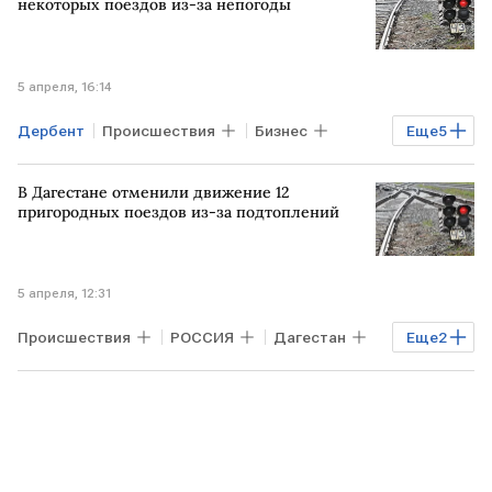
некоторых поездов из-за непогоды
5 апреля, 16:14
Дербент
Происшествия
Бизнес
Еще
5
РОССИЯ
МОСКВА
Дагестан
В Дагестане отменили движение 12
Федеральная пассажирская компания
пригородных поездов из-за подтоплений
РЖД
5 апреля, 12:31
Происшествия
РОССИЯ
Дагестан
Еще
2
железнодорожное движение
Железнодорожное сообщение