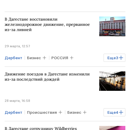
В Дагестане восстановили
железнодорожное движение, прерванное
из-за ливней
29 марта, 12:57
Дербент
Бизнес
РОССИЯ
Еще
3
Дагестан
Махачкала
Движение поездов в Дагестане изменили
железнодорожный транспорт
из-за последствий дождей
железнодорожное движение
28 марта, 16:58
Дербент
Происшествия
Бизнес
Еще
4
РОССИЯ
Махачкала
МОСКВА
В Дагестане сотрудницу Wildberries