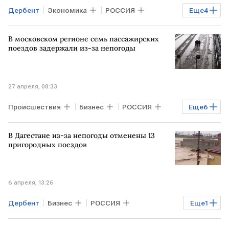
Дербент
Экономика
РОССИЯ
Еще
4
Ленинградская область
В московском регионе семь пассажирских
Северная Осетия
Александр Козлов
поездов задержали из-за непогоды
Минприроды
27 апреля, 08:33
Происшествия
Бизнес
РОССИЯ
Еще
6
МОСКВА
БЕЛГОРОД
Владикавказ
В Дагестане из-за непогоды отменены 13
Федеральная пассажирская компания
пригородных поездов
РЖД
железнодорожный транспорт
6 апреля, 13:26
Дербент
Бизнес
РОССИЯ
Еще
1
Дагестан
Махачкала