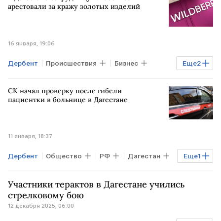
РЖД
арестовали за кражу золотых изделий
16 января, 19:06
Дербент
Происшествия
Бизнес
Еще
2
Общество
Wildberries
СК начал проверку после гибели
пациентки в больнице в Дагестане
11 января, 18:37
Дербент
Общество
РФ
Дагестан
Еще
1
СК РФ
Участники терактов в Дагестане учились
стрелковому бою
12 декабря 2025, 06:00