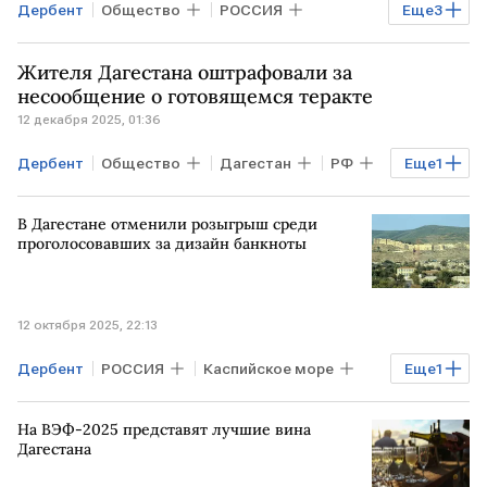
Дербент
Общество
РОССИЯ
Еще
3
Дагестан
Махачкала
Жителя Дагестана оштрафовали за
Единая Россия
несообщение о готовящемся теракте
12 декабря 2025, 01:36
Дербент
Общество
Дагестан
РФ
Еще
1
Единая Россия
В Дагестане отменили розыгрыш среди
проголосовавших за дизайн банкноты
12 октября 2025, 22:13
Дербент
РОССИЯ
Каспийское море
Еще
1
Дагестан
На ВЭФ-2025 представят лучшие вина
Дагестана