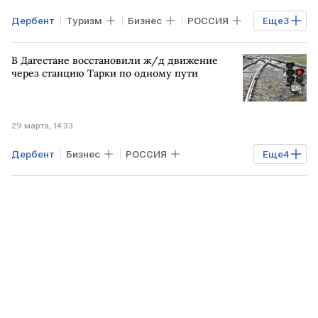
Дербент
Туризм
Бизнес
РОССИЯ
Еще
3
СОЧИ
КАЛИНИНГРАД
АТОР
В Дагестане восстановили ж/д движение
через станцию Тарки по одному пути
29 марта, 14:33
Дербент
Бизнес
РОССИЯ
Еще
4
Дагестан
Махачкала
РЖД
железнодорожный транспорт
железнодорожное движение