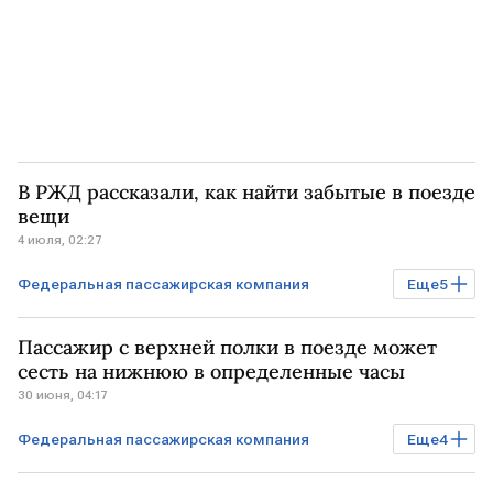
В РЖД рассказали, как найти забытые в поезде
вещи
4 июля, 02:27
Федеральная пассажирская компания
Еще
5
Бизнес
РОССИЯ
Общество
Пассажир с верхней полки в поезде может
ФПК
РЖД
сесть на нижнюю в определенные часы
30 июня, 04:17
Федеральная пассажирская компания
Еще
4
Бизнес
РОССИЯ
ФПК
РЖД