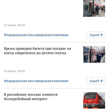
31 марта, 20:25
Федеральная пассажирская компания
Еще
4
Бизнес
РОССИЯ
Время проверки билета при посадке на
САНКТ-ПЕТЕРБУРГ
РЖД
поезд сократилось до десяти секунд
31 марта, 18:09
Федеральная пассажирская компания
Еще
5
Экономика
Бизнес
РОССИЯ
В российских поездах появится
САНКТ-ПЕТЕРБУРГ
РЖД
бесперебойный интернет