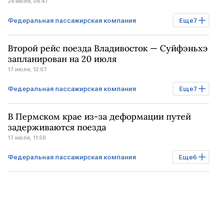
24 июля, 08:47
Федеральная пассажирская компания
Еще
7
Бизнес
РОССИЯ
Экономика
Второй рейс поезда Владивосток — Суйфэньхэ
Владивосток
МОСКВА
ФПК
запланирован на 20 июля
17 июля, 12:07
РЖД
Федеральная пассажирская компания
Еще
7
Бизнес
РОССИЯ
Владивосток
В Пермском крае из-за деформации путей
КИТАЙ
КНР
РЖД
ФПК
задерживаются поезда
17 июля, 11:50
Федеральная пассажирская компания
Еще
6
Бизнес
РОССИЯ
Пермский край
САНКТ-ПЕТЕРБУРГ
МОСКВА
РЖД