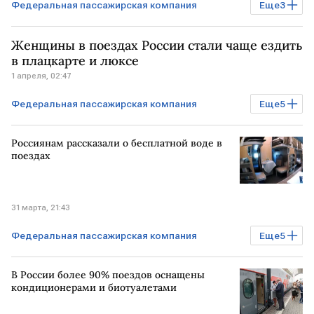
Федеральная пассажирская компания
Еще
3
Бизнес
САНКТ-ПЕТЕРБУРГ
РЖД
Женщины в поездах России стали чаще ездить
в плацкарте и люксе
1 апреля, 02:47
Федеральная пассажирская компания
Еще
5
Бизнес
РОССИЯ
Россиянам рассказали о бесплатной воде в
САНКТ-ПЕТЕРБУРГ
РЖД
ФПК
поездах
31 марта, 21:43
Федеральная пассажирская компания
Еще
5
Экономика
Бизнес
В России более 90% поездов оснащены
САНКТ-ПЕТЕРБУРГ
РЖД
РОССИЯ
кондиционерами и биотуалетами