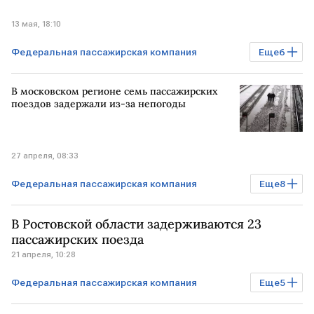
13 мая, 18:10
Федеральная пассажирская компания
Еще
6
Бизнес
РОССИЯ
РФ
МОСКВА
В московском регионе семь пассажирских
Минфин
РЖД
поездов задержали из-за непогоды
27 апреля, 08:33
Федеральная пассажирская компания
Еще
8
Происшествия
Бизнес
РОССИЯ
В Ростовской области задерживаются 23
МОСКВА
БЕЛГОРОД
Владикавказ
пассажирских поезда
21 апреля, 10:28
РЖД
железнодорожный транспорт
Федеральная пассажирская компания
Еще
5
Бизнес
РОССИЯ
МОСКВА