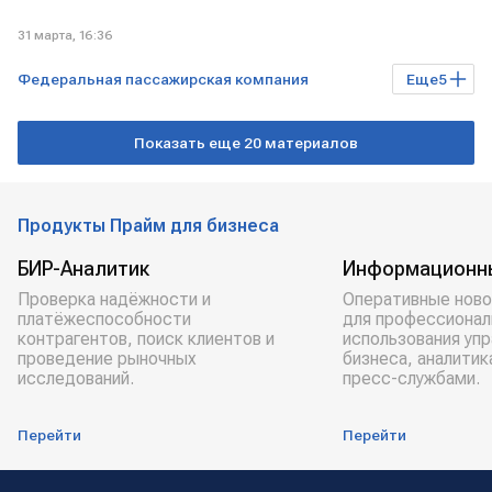
31 марта, 16:36
Федеральная пассажирская компания
Еще
5
Технологии
Бизнес
РОССИЯ
Показать еще 20 материалов
САНКТ-ПЕТЕРБУРГ
РЖД
Продукты Прайм для бизнеса
БИР-Аналитик
Информационн
Проверка надёжности и
Оперативные ново
платёжеспособности
для профессионал
контрагентов, поиск клиентов и
использования уп
проведение рыночных
бизнеса, аналитик
исследований.
пресс-службами.
Перейти
Перейти