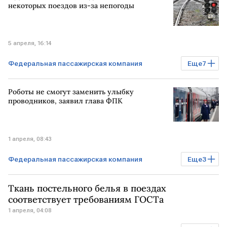
некоторых поездов из-за непогоды
5 апреля, 16:14
Федеральная пассажирская компания
Еще
7
Происшествия
Бизнес
РОССИЯ
Роботы не смогут заменить улыбку
Дербент
МОСКВА
Дагестан
проводников, заявил глава ФПК
РЖД
1 апреля, 08:43
Федеральная пассажирская компания
Еще
3
Бизнес
САНКТ-ПЕТЕРБУРГ
РЖД
Ткань постельного белья в поездах
соответствует требованиям ГОСТа
1 апреля, 04:08