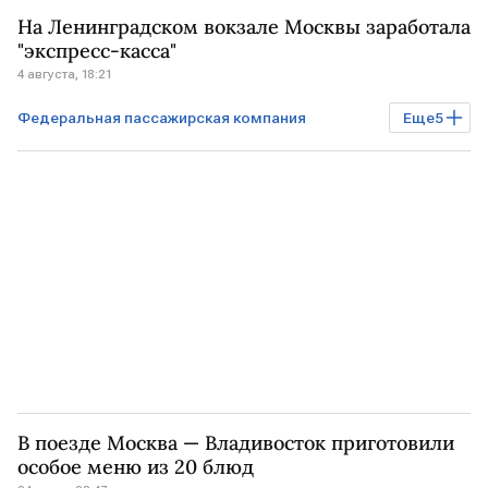
Бизнес
РОССИЯ
МОСКВА
На Ленинградском вокзале Москвы заработала
ЯРОСЛАВЛЬ
РЖД
"экспресс-касса"
4 августа, 18:21
Федеральная пассажирская компания
Еще
5
Бизнес
РОССИЯ
МОСКВА
РЖД
ФПК
В поезде Москва — Владивосток приготовили
особое меню из 20 блюд