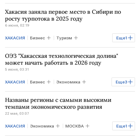
Хакасия заняла первое место в Сибири по
росту турпотока в 2025 году
6 июня, 02:19
ХАКАСИЯ
Бизнес
Туризм
Еще
1
Экономика
ОЭЗ "Хакасская технологическая долина"
может начать работать в 2026 году
5 июня, 03:31
ХАКАСИЯ
Бизнес
Экономика
Еще
3
Промышленность
РФ
ОЭЗ
Названы регионы с самыми высокими
темпами экономического развития
22 мая, 03:07
ХАКАСИЯ
Экономика
МОСКВА
Еще
1
Марий Эл