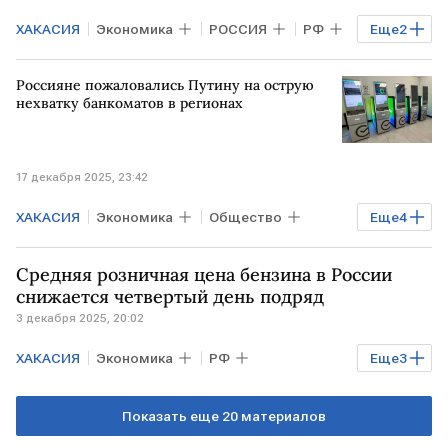
ХАКАСИЯ
Экономика
РОССИЯ
РФ
Еще
2
Антон Силуанов
Минфин
Россияне пожаловались Путину на острую
нехватку банкоматов в регионах
17 декабря 2025, 23:42
ХАКАСИЯ
Экономика
Общество
Еще
4
РОССИЯ
РФ
Владимир Путин
Средняя розничная цена бензина в России
"Прямая линия" президента России
снижается четвертый день подряд
3 декабря 2025, 20:02
ХАКАСИЯ
Экономика
РФ
Еще
3
Хабаровский край
Александр Новак
Показать еще 20 материалов
Росстат