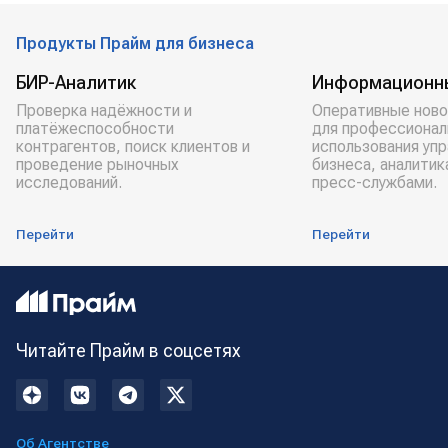
Продукты Прайм для бизнеса
БИР-Аналитик
Информационн
Проверка надёжности и
Оперативные ново
платёжеспособности
для профессионал
контрагентов, поиск клиентов и
использования уп
проведение рыночных
бизнеса, аналитик
исследований.
пресс-службами.
Перейти
Перейти
Читайте Прайм в соцсетях
Об Агентстве