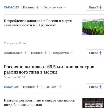
ХАКАСИЯ
Бизнес
Экономика
Еще
3
РОССИЯ
Бурятия
Забайкалье
Потребление алкоголя в России в марте
снизилось почти в 70 регионах
11 апреля, 16:54
Экономика
Бизнес
Общество
Еще
3
Пермский край
ЛНР
Россияне выпивают 66,5 миллиона литров
Херсонская область
разливного пива в месяц
6 апреля, 00:18
ХАКАСИЯ
Бизнес
РОССИЯ
Еще
3
Экономика
Камчатский край
Названы регионы, где в январе снизилось
КОМИ
потребление алкоголя