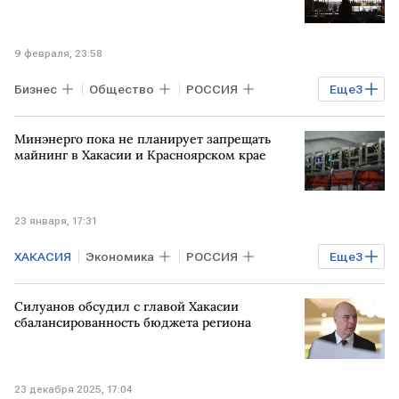
9 февраля, 23:58
Бизнес
Общество
РОССИЯ
Еще
3
Пермский край
Кировская область
Минэнерго пока не планирует запрещать
ЛНР
майнинг в Хакасии и Красноярском крае
23 января, 17:31
ХАКАСИЯ
Экономика
РОССИЯ
Еще
3
Финансы
КРАСНОЯРСКИЙ КРАЙ
Силуанов обсудил с главой Хакасии
РФ
сбалансированность бюджета региона
23 декабря 2025, 17:04