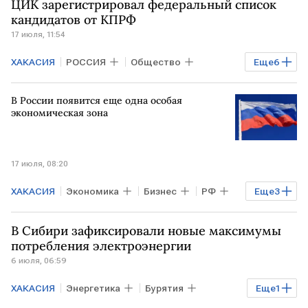
ЦИК зарегистрировал федеральный список
кандидатов от КПРФ
17 июля, 11:54
ХАКАСИЯ
РОССИЯ
Общество
Еще
6
Элла Памфилова
Геннадий Зюганов
В России появится еще одна особая
Владимир Путин
КПРФ
Госдума
экономическая зона
ЦИК
17 июля, 08:20
ХАКАСИЯ
Экономика
Бизнес
РФ
Еще
3
Михаил Мишустин
ОЭЗ
РОССИЯ
В Сибири зафиксировали новые максимумы
потребления электроэнергии
6 июля, 06:59
ХАКАСИЯ
Энергетика
Бурятия
Еще
1