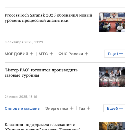
ProcessTech Saransk 2025 обозначил новый
уровень процессной аналитики
8 сентября 2025, 19:29
МОРДОВИЯ
МТС
ФНС России
Еще
1
Газпромбанк
"Интер РАО" готовится производить
газовые турбины
24 июня 2025, 18:16
Силовые машины
Энергетика
Газ
Еще
6
Бизнес
РФ
МОСКВА
Кассация поддержала взыскание с
Михаил Мишустин
Интер РАО
"Силовых машин" по иску "Русгидро"