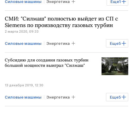
Силовые машины
Энергетика
Еще
1
дивиденды
СМИ: "Силмаш" полностью выйдет из СП с
Siemens по производству газовых турбин
2 марта 2020, 09:33
Силовые машины
Энергетика
Еще
5
Экономика
Промышленность
Газ
Субсидию для создания газовых турбин
Siemens
газовые турбины
большой мощности выиграл "Силмаш"
13 декабря 2019, 12:30
Силовые машины
Энергетика
Еще
5
Экономика
Промышленность
Минпромторг
НИОКР
газовые турбины