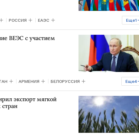
РОССИЯ
ЕАЭС
Еще
1
миссия
ние ВЕЭС с участием
ТАН
АРМЕНИЯ
БЕЛОРУССИЯ
Еще
4
рзиеев
ЕАЭС
ЕС
ирил экспорт мягкой
 стран