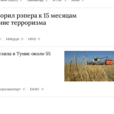
МАРОККО
Занзибар
АТОР
Anex
орил рэпера к 15 месяцам
ние терроризма
НИЦЦА
НПО
узила в Тунис около 55
Агроэкспорт
ЕАЭС