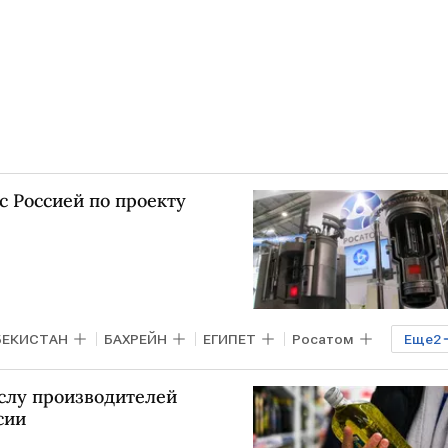
с Россией по проекту
БЕКИСТАН
БАХРЕЙН
ЕГИПЕТ
Росатом
Еще
2
х исследований
атомная энергетика
ислу производителей
сии