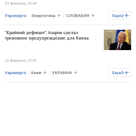
23 февраля, 23:49
Укрэнерго
Энергетика
СЛОВАКИЯ
Еще
2
УКРАИНА
Роберт Фицо
"Крайний дефицит". Азаров сделал
тревожное предупреждение для Киева
22 февраля, 23:14
Укрэнерго
Киев
УКРАИНА
Еще
3
ВЕНГРИЯ
Николай Азаров
Денис Шмыгаль
Виталий Кличко