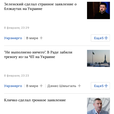
Зеленский сделал странное заявление о
Давид Арахамия
Владимир Зеленский
блэкаутах на Украине
НАБУ
8 февраля, 23:29
Укрэнерго
В мире
Еще
5
Владимир Зеленский
УКРАИНА
"Не выполнено ничего". В Раде забили
Киев
Денис Шмыгаль
тревогу из-за ЧП на Украине
Виталий Кличко
РУМЫНИЯ
8 февраля, 23:23
Укрэнерго
В мире
Денис Шмыгаль
Еще
5
Киев
РУМЫНИЯ
Виталий Кличко
Кличко сделал громкое заявление
Рада
УКРАИНА