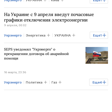
Денис Шмыгаль
На Украине с 9 апреля введут почасовые
графики отключения электроэнергии
9 апреля, 00:02
Укрэнерго
Энергетика
УКРАИНА
Еще
1
Денис Шмыгаль
SEPS уведомил "Укрэнерго" о
прекращении договора об аварийной
помощи
16 марта, 23:36
Укрэнерго
Политика
Газ
Еще
4
СЛОВАКИЯ
УКРАИНА
Киев
НПЗ