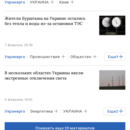
Укрэнерго
УКРАИНА
Киев
Жители Бурштына на Украине остались
без тепла и воды из-за остановки ТЭС
7 февраля, 20:40
Укрэнерго
Происшествия
Общество
Еще
1
УКРАИНА
В нескольких областях Украины ввели
экстренные отключения света
6 февраля, 14:55
Укрэнерго
Энергетика
УКРАИНА
Еще
2
Денис Шмыгаль
В мире
Показать еще 20 материалов