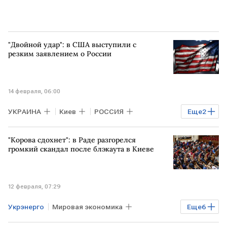
"Двойной удар": в США выступили с
резким заявлением о России
14 февраля, 06:00
УКРАИНА
Киев
РОССИЯ
Еще
2
Минобороны РФ
В мире
"Корова сдохнет": в Раде разгорелся
громкий скандал после блэкаута в Киеве
12 февраля, 07:29
Укрэнерго
Мировая экономика
Еще
6
УКРАИНА
Киев
Виталий Кличко