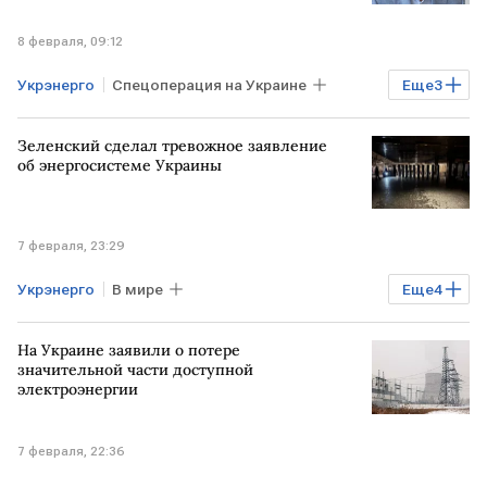
8 февраля, 09:12
Укрэнерго
Спецоперация на Украине
Еще
3
Киев
Виталий Кличко
Зеленский сделал тревожное заявление
Денис Шмыгаль
об энергосистеме Украины
7 февраля, 23:29
Укрэнерго
В мире
Еще
4
Владимир Зеленский
УКРАИНА
На Украине заявили о потере
Киев
Виталий Кличко
Telegram
значительной части доступной
электроэнергии
7 февраля, 22:36