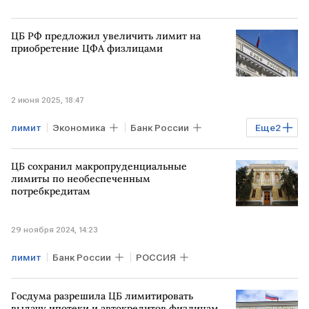
ЦБ РФ предложил увеличить лимит на
приобретение ЦФА физлицами
2 июня 2025, 18:47
лимит
Экономика
Банк России
Еще
2
ЦФА
физлица
ЦБ сохранил макропруденциальные
лимиты по необеспеченным
потребкредитам
29 ноября 2024, 14:23
лимит
Банк России
РОССИЯ
Госдума разрешила ЦБ лимитировать
выдачу ипотеки и автокредитов физлицам