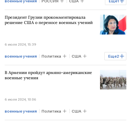
военные учения
РОССИЯ
США
Еще
1
КИТАЙ
Президент Грузии прокомментировала
решение США о переносе военных учений
6 июля 2024, 15:39
военные учения
Политика
США
Еще
2
ГРУЗИЯ
Саломе Зурабишвили
В Армении пройдут армяно-американские
военные учения
6 июля 2024, 10:06
военные учения
Политика
США