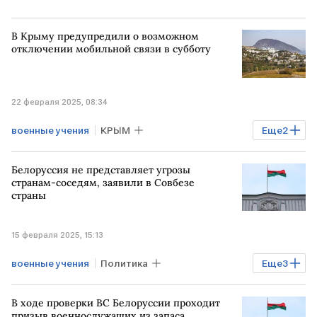
В Крыму предупредили о возможном
отключении мобильной связи в субботу
22 февраля 2025, 08:34
военные учения
КРЫМ
Еще
2
СИМФЕРОПОЛЬ
Сергей Аксенов
Белоруссия не представляет угрозы
учения
странам-соседям, заявили в Совбезе
страны
15 февраля 2025, 15:13
военные учения
Политика
Еще
3
БЕЛОРУССИЯ
МИНСК
Совбез
В ходе проверки ВС Белоруссии проходит
призыв военнослужащих из запаса