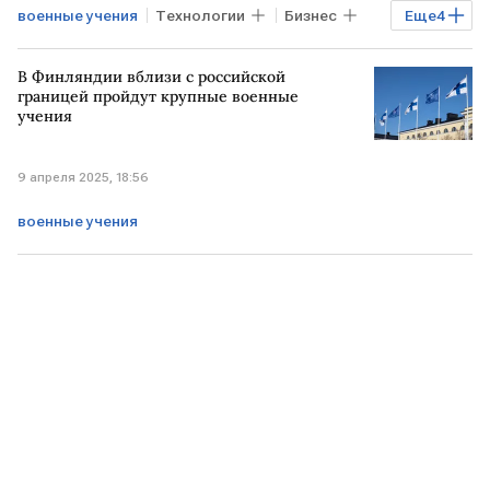
военные учения
Технологии
Бизнес
Еще
4
БЕЛОРУССИЯ
РОССИЯ
В Финляндии вблизи с российской
безопасность
учения
границей пройдут крупные военные
учения
9 апреля 2025, 18:56
военные учения