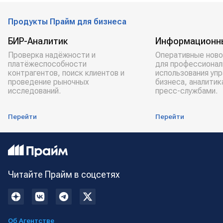
Продукты Прайм для бизнеса
БИР-Аналитик
Информационн
Проверка надёжности и
Оперативные ново
платёжеспособности
для профессионал
контрагентов, поиск клиентов и
использования уп
проведение рыночных
бизнеса, аналитик
исследований.
пресс-службами.
Перейти
Перейти
Читайте Прайм в соцсетях
Об Агентстве