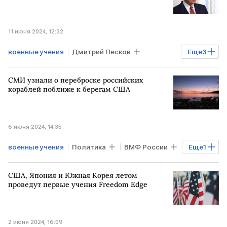
11 июня 2024, 12:32
военные учения
Дмитрий Песков
Еще
3
Кремль
БЕЛОРУССИЯ
СМИ узнали о переброске российских
Союзное государство
кораблей поближе к берегам США
6 июня 2024, 14:35
военные учения
Политика
ВМФ России
Еще
1
Карибский регион
США, Япония и Южная Корея летом
проведут первые учения Freedom Edge
2 июня 2024, 16:09