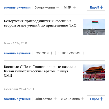
военные учения
Вооружения
МИР
Еще
5
США
КОРЕЯ
ЮЖНАЯ КОРЕЯ
Белоруссия присоединится к России на
ЯПОНИЯ
учения
втором этапе учений по применению ТЯО
9 мая 2024, 12:12
военные учения
РОССИЯ
БЕЛОРУССИЯ
Военные США и Японии впервые назвали
Китай гипотетическим врагом, пишут
СМИ
4 февраля 2024, 15:51
военные учения
Общество
Экономика
Еще
3
США
КИТАЙ
ЯПОНИЯ