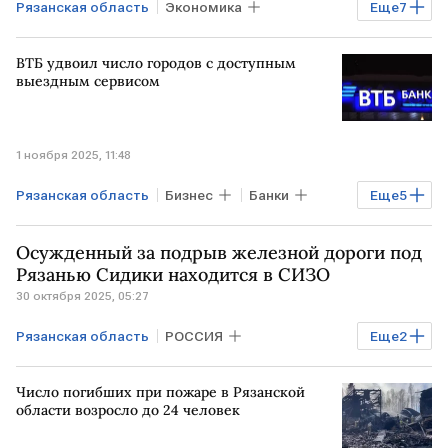
Рязанская область
Экономика
Еще
7
Финансы
РОССИЯ
ВТБ удвоил число городов с доступным
Владимир Путин
Игорь Шувалов
выездным сервисом
Михаил Мишустин
ВЭБ
Госсовет
1 ноября 2025, 11:48
Рязанская область
Бизнес
Банки
Еще
5
Финансы
Ленинградская область
Осужденный за подрыв железной дороги под
Камчатский край
ВТБ
Почта банк
Рязанью Сидики находится в СИЗО
30 октября 2025, 05:27
Рязанская область
РОССИЯ
Еще
2
Общество
ИТАЛИЯ
Рязань
Число погибших при пожаре в Рязанской
области возросло до 24 человек