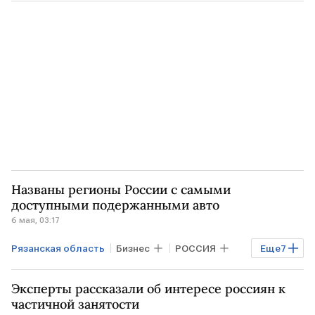
Краснодарский край
ВСУ
Названы регионы России с самыми
доступными подержанными авто
6 мая, 03:17
Рязанская область
Бизнес
РОССИЯ
Еще
7
Экономика
МОСКВА
Эксперты рассказали об интересе россиян к
САНКТ-ПЕТЕРБУРГ
Авито Работа
частичной занятости