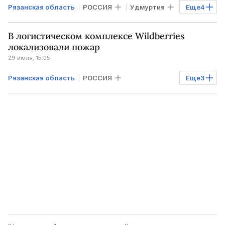
Рязанская область
РОССИЯ
Удмуртия
Еще
4
Ижевск
Wildberries
ВСУ
В логистическом комплексе Wildberries
Бизнес
локализовали пожар
29 июля, 15:05
Рязанская область
РОССИЯ
Еще
3
Экономика
Рязань
Wildberries
ВСУ