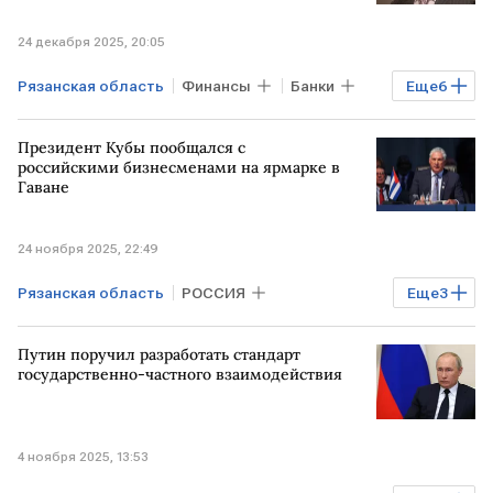
24 декабря 2025, 20:05
Рязанская область
Финансы
Банки
Еще
6
РОССИЯ
МОСКВА
Алексей Хотин
Президент Кубы пообщался с
АСВ
ЮГРА
Мосгорсуд
российскими бизнесменами на ярмарке в
Гаване
24 ноября 2025, 22:49
Рязанская область
РОССИЯ
Еще
3
Мировая экономика
Путин поручил разработать стандарт
САНКТ-ПЕТЕРБУРГ
КУБА
государственно-частного взаимодействия
4 ноября 2025, 13:53