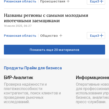
Рязанская область
Происшествия
Еще
3
Общество
Здоровье
РФ
Названы регионы с самыми молодыми
ипотечными заемщиками
14 июля 2025, 06:27
Рязанская область
Общество
Еще
3
ПСКОВСКАЯ ОБЛАСТЬ
КОМИ
Показать еще 20 материалов
Дом.РФ
Продукты Прайм для бизнеса
БИР-Аналитик
Информационн
Проверка надёжности и
Оперативные ново
платёжеспособности
для профессионал
контрагентов, поиск клиентов и
использования уп
проведение рыночных
бизнеса, аналитик
исследований.
пресс-службами.