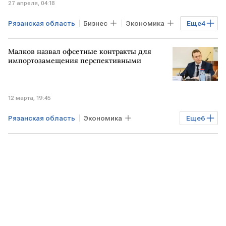
27 апреля, 04:18
Lada Niva Legend
Lada X-Cross 5
Рязанская область
Бизнес
Экономика
Еще
4
Lada Iskra
РОССИЯ
Вологодская область
Малков назвал офсетные контракты для
Московская область
Авито Работа
импортозамещения перспективными
12 марта, 19:45
Рязанская область
Экономика
Еще
6
Технологии
РОССИЯ
РФ
МОСКВА
Минпромторг
Госсовет