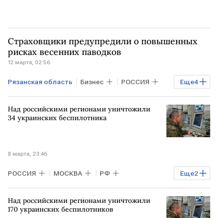
Страховщики предупредили о повышенных
рисках весенних паводков
12 марта, 02:56
Рязанская область
Бизнес
РОССИЯ
Еще
4
Недвижимость
Орловская область
Над российскими регионами уничтожили
Нижегородская область
НСА
34 украинских беспилотника
8 марта, 23:46
РОССИЯ
МОСКВА
РФ
Еще
2
Краснодарский край
ВСУ
Над российскими регионами уничтожили
170 украинских беспилотников