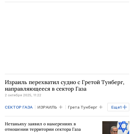
Индексы
США
РФ
ВАШИНГТОН
Елена Кожухова
Богдан Зварич
Джером Пауэлл
Мосбиржа
"БКС Мир инвестиций"
Израиль перехватил судно с Гретой Тунберг,
направляющееся в сектор Газа
2 октября 2025, 11:22
СЕКТОР ГАЗА
ИЗРАИЛЬ
Грета Тунберг
Еще
1
В мире
Нетаньяху заявил о намерениях в
отношении территории сектора Газа