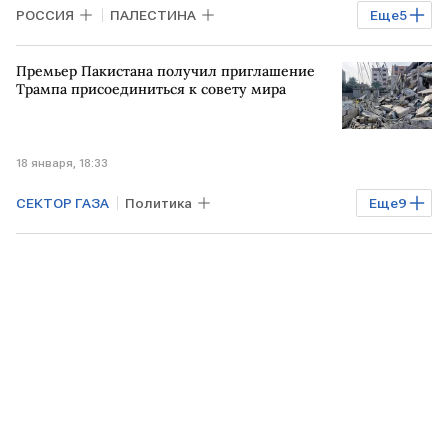
РОССИЯ
ПАЛЕСТИНА
Еще
5
Владимир Путин
Газа
Общество
Премьер Пакистана получил приглашение
РФ
Дональд Трамп
Трампа присоединиться к совету мира
18 января, 18:33
СЕКТОР ГАЗА
Политика
Еще
9
Мировая экономика
США
Газа
ПАКИСТАН
Дональд Трамп
Марко Рубио
Стив Уиткофф
МИД
Всемирный банк