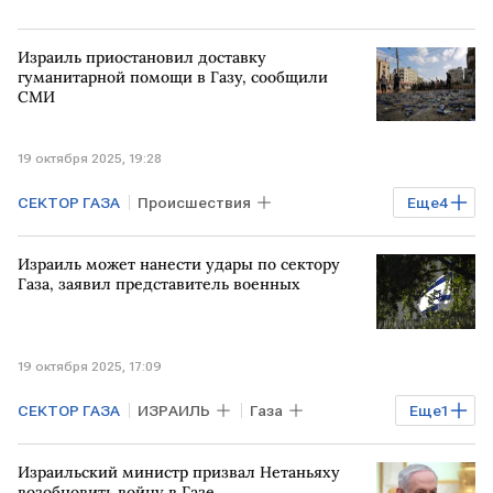
Израиль приостановил доставку
гуманитарной помощи в Газу, сообщили
СМИ
19 октября 2025, 19:28
СЕКТОР ГАЗА
Происшествия
Еще
4
Мировая экономика
Газа
Израиль может нанести удары по сектору
ИЗРАИЛЬ
В мире
Газа, заявил представитель военных
19 октября 2025, 17:09
СЕКТОР ГАЗА
ИЗРАИЛЬ
Газа
Еще
1
В мире
Израильский министр призвал Нетаньяху
возобновить войну в Газе