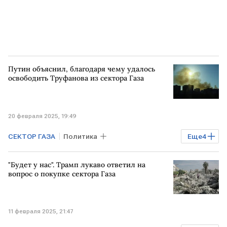
Путин объяснил, благодаря чему удалось
освободить Труфанова из сектора Газа
20 февраля 2025, 19:49
СЕКТОР ГАЗА
Политика
Еще
4
Владимир Путин
Освобождение
"Будет у нас". Трамп лукаво ответил на
политика
РОССИЯ
вопрос о покупке сектора Газа
11 февраля 2025, 21:47