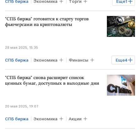
СПБ биржа
Экономика
Торги
Еще
1
Рынок
"СПБ биржа" готовится к старту торгов
фьючерсами на криптовалюты
28 мая 2025, 15:35
СПБ биржа
Экономика
Финансы
Еще
4
Рынок
Торги
РФ
"СПБ биржа" снова расширит список
рынок криптовалюты
ценных бумаг, доступных в выходные дни
20 мая 2025, 19:07
СПБ биржа
Экономика
Акции