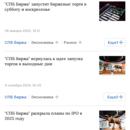
"СПБ Биржа" запустит биржевые торги в
субботу и воскресенье
28 января 2025, 14:12
СПБ биржа
Экономика
Рынок
Еще
1
РОССИЯ
"СПБ биржа" вернулась к идее запуска
торгов в выходные дни
9 октября 2024, 16:29
СПБ биржа
Экономика
Еще
2
российский рынок акций
"СПБ биржа" раскрыла планы по IPO в
биржевые торги
2025 году