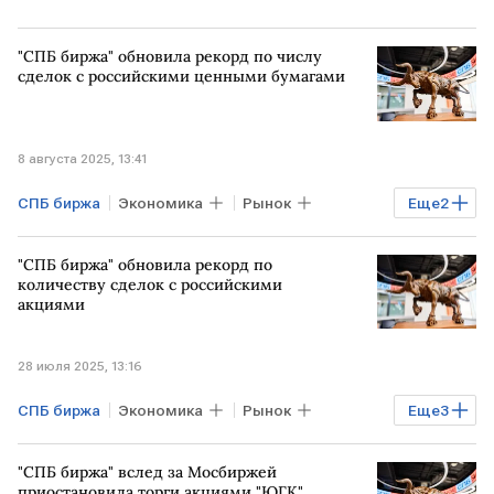
"СПБ биржа" обновила рекорд по числу
сделок с российскими ценными бумагами
8 августа 2025, 13:41
СПБ биржа
Экономика
Рынок
Еще
2
рекорд
ценные бумаги
"СПБ биржа" обновила рекорд по
количеству сделок с российскими
акциями
28 июля 2025, 13:16
СПБ биржа
Экономика
Рынок
Еще
3
РОССИЯ
Акции
Торги
"СПБ биржа" вслед за Мосбиржей
приостановила торги акциями "ЮГК"