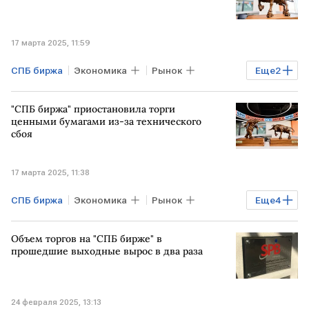
17 марта 2025, 11:59
СПБ биржа
Экономика
Рынок
Еще
2
Акции
Торги
"СПБ биржа" приостановила торги
ценными бумагами из-за технического
сбоя
17 марта 2025, 11:38
СПБ биржа
Экономика
Рынок
Еще
4
РОССИЯ
Торги
ценные бумаги
Объем торгов на "СПБ бирже" в
сбой
прошедшие выходные вырос в два раза
24 февраля 2025, 13:13