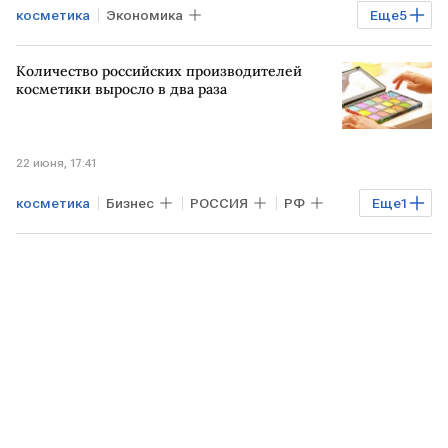
косметика
Экономика
Еще
5
Мировая экономика
РОССИЯ
Количество российских производителей
ЮЖНАЯ КОРЕЯ
торговля
экспорт
косметики выросло в два раза
22 июня, 17:41
косметика
Бизнес
РОССИЯ
РФ
Еще
1
Роскачество