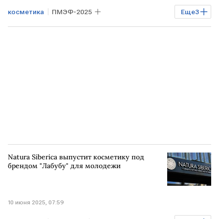
косметика
ПМЭФ-2025
Еще
3
"Честный знак"
Бизнес
РОССИЯ
бытовая химия
Natura Siberica выпустит косметику под
брендом "Лабубу" для молодежи
10 июня 2025, 07:59