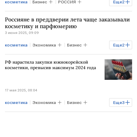
косметика
Бизнес
РОССИЯ
Еще
2
Natura Siberica
молодежь
Россияне в преддверии лета чаще заказывали
косметику и парфюмерию
3 июня 2025, 09:09
косметика
Экономика
Бизнес
Еще
2
РОССИЯ
парфюмерия
РФ нарастила закупки южнокорейской
косметики, превысив максимум 2024 года
17 мая 2025, 08:04
косметика
Экономика
Бизнес
Еще
3
Мировая экономика
ЮЖНАЯ КОРЕЯ
РОССИЯ