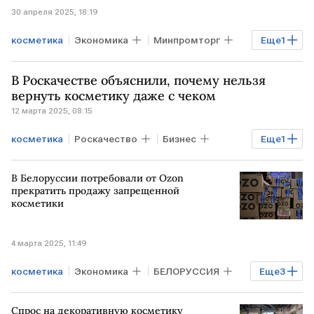
30 апреля 2025, 18:19
косметика
Экономика
Минпромторг
Еще
1
параллельный импорт
В Роскачестве объяснили, почему нельзя
вернуть косметику даже с чеком
12 марта 2025, 08:15
косметика
Роскачество
Бизнес
Еще
1
духи
В Белоруссии потребовали от Ozon
прекратить продажу запрещенной
косметики
4 марта 2025, 11:49
косметика
Экономика
БЕЛОРУССИЯ
Еще
3
Ozon
парфюмерия
Бизнес
Спрос на декоративную косметику