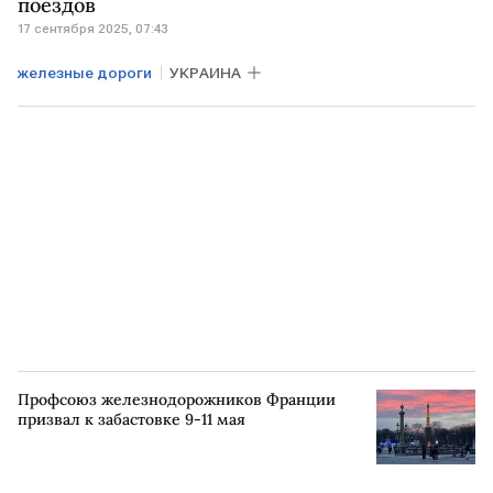
поездов
17 сентября 2025, 07:43
ВСМ Москва — Санкт-Петербург
ВСМ
железные дороги
УКРАИНА
железнодорожный транспорт
Профсоюз железнодорожников Франции
призвал к забастовке 9-11 мая