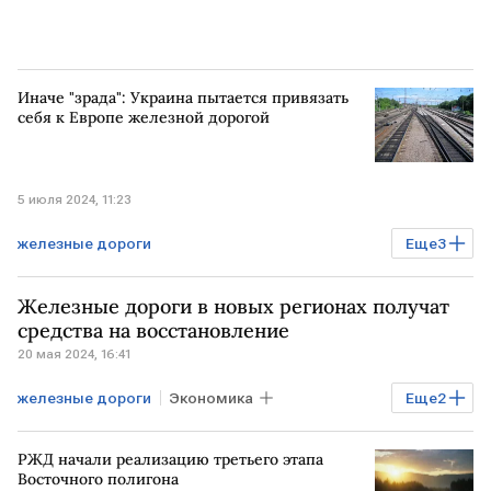
Иначе "зрада": Украина пытается привязать
себя к Европе железной дорогой
5 июля 2024, 11:23
железные дороги
Еще
3
Спецоперация на Украине
УКРАИНА
Железные дороги в новых регионах получат
модернизация
ЕВРОПА
средства на восстановление
20 мая 2024, 16:41
железные дороги
Экономика
Еще
2
новые регионы
финансирование
РЖД начали реализацию третьего этапа
Восточного полигона