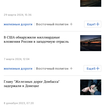
29 марта 2024, 15:36
железные дороги
Восточный полигон
Еще
1
БАМ
В США обнаружили миллиардные
вложения России в загадочную отрасль
7 марта 2024, 12:04
железные дороги
Восточный полигон
Еще
5
Транссиб
БАМ
РЖД
Главу "Железных дорог Донбасса"
инвестиции
Экономика
задержали в Донецке
8 декабря 2023, 07:20