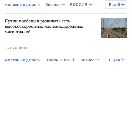
железные дороги
Бизнес
РОССИЯ
Еще
5
МОСКВА
САНКТ-ПЕТЕРБУРГ
Путин пообещал развивать сеть
БЕЛОРУССИЯ
Владимир Путин
высокоскоростных железнодорожных
магистралей
Виталий Савельев
5 июня, 18:33
железные дороги
ПМЭФ-2026
Бизнес
Еще
4
РОССИЯ
РФ
Владимир Путин
ПМЭФ