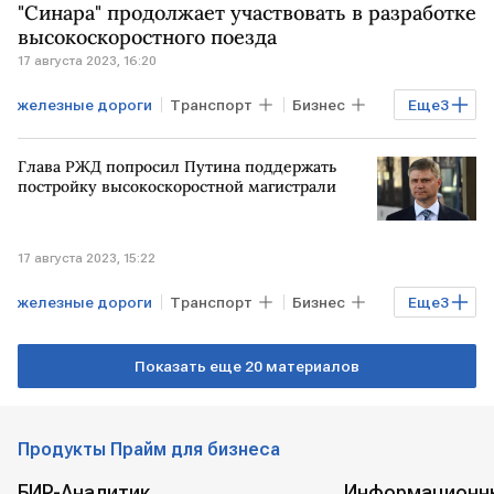
"Синара" продолжает участвовать в разработке
ЮЖНАЯ КОРЕЯ
забастовка
высокоскоростного поезда
17 августа 2023, 16:20
профсоюз
железные дороги
Транспорт
Бизнес
Еще
3
РОССИЯ
поезда
"Синара"
Глава РЖД попросил Путина поддержать
постройку высокоскоростной магистрали
17 августа 2023, 15:22
железные дороги
Транспорт
Бизнес
Еще
3
РОССИЯ
РЖД
Владимир Путин
Показать еще 20 материалов
Продукты Прайм для бизнеса
БИР-Аналитик
Информационн