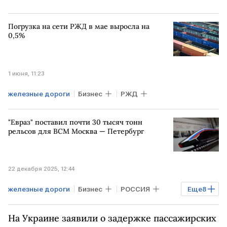
Погрузка на сети РЖД в мае выросла на
0,5%
1 июня, 11:23
железные дороги
Бизнес
РЖД
"Евраз" поставил почти 30 тысяч тонн
рельсов для ВСМ Москва — Петербург
22 декабря 2025, 12:44
железные дороги
Бизнес
РОССИЯ
Еще
8
МОСКВА
САНКТ-ПЕТЕРБУРГ
На Украине заявили о задержке пассажирских
КУЗБАСС
РЖД
Евраз