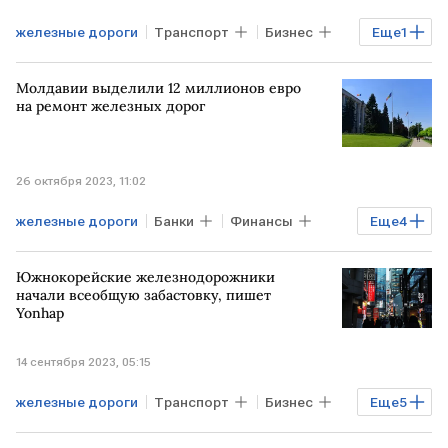
железные дороги
Транспорт
Бизнес
Еще
1
ДНР
Молдавии выделили 12 миллионов евро
на ремонт железных дорог
26 октября 2023, 11:02
железные дороги
Банки
Финансы
Еще
4
Экономика
ЕК
МОЛДАВИЯ
Южнокорейские железнодорожники
гранты
начали всеобщую забастовку, пишет
Yonhap
14 сентября 2023, 05:15
железные дороги
Транспорт
Бизнес
Еще
5
Экономика
Мировая экономика