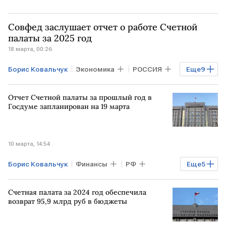
Совфед заслушает отчет о работе Счетной
палаты за 2025 год
18 марта, 00:26
Борис Ковальчук
Экономика
РОССИЯ
Еще
9
Общество
РФ
САНКТ-ПЕТЕРБУРГ
Отчет Счетной палаты за прошлый год в
Ленинградская область
Госдуме запланирован на 19 марта
Андрей Клишас
Валентина Матвиенко
Совет Федерации
Счетная палата
10 марта, 14:54
ВС РФ
Борис Ковальчук
Финансы
РФ
Еще
5
Эльвира Набиуллина
Дума
Счетная палата за 2024 год обеспечила
Госдума
Счетная палата
возврат 95,9 млрд руб в бюджеты
Вячеслав Володин