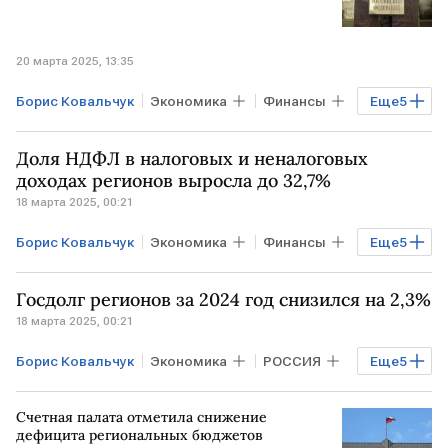
20 марта 2025, 13:35
Борис Ковальчук
Экономика
Финансы
Еще
5
РОССИЯ
Счетная палата
Госдума
Доля НДФЛ в налоговых и неналоговых
Банк России
ставка Банка России
доходах регионов выросла до 32,7%
18 марта 2025, 00:21
Борис Ковальчук
Экономика
Финансы
Еще
5
МОСКВА
РФ
ТАТАРСТАН
Госдолг регионов за 2024 год снизился на 2,3%
Счетная палата
Совет Федерации
18 марта 2025, 00:21
Борис Ковальчук
Экономика
РОССИЯ
Еще
5
Финансы
РФ
МОСКВА
Счетная палата отметила снижение
Счетная палата
Совет Федерации
дефицита региональных бюджетов