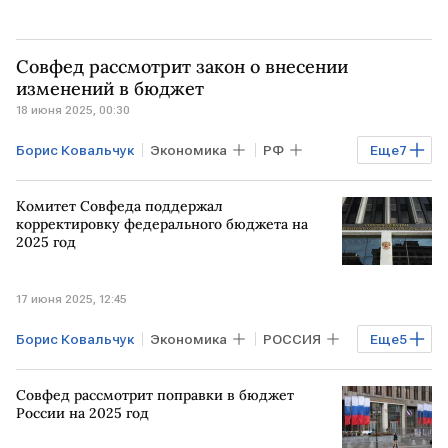
Совфед рассмотрит закон о внесении
изменений в бюджет
18 июня 2025, 00:30
Борис Ковальчук
Экономика
РФ
Еще
7
МОСКВА
республика Коми
Комитет Совфеда поддержал
Антон Силуанов
Алексей Антонов
корректировку федерального бюджета на
2025 год
Совфед
Росимущество
Верховный суд
17 июня 2025, 12:45
Борис Ковальчук
Экономика
РОССИЯ
Еще
5
Финансы
РФ
Антон Силуанов
Совфед рассмотрит поправки в бюджет
Минфин
Счетная палата
России на 2025 год