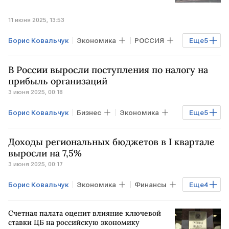
11 июня 2025, 13:53
Борис Ковальчук
Экономика
РОССИЯ
Еще
5
МОСКВА
Антон Силуанов
Совфед
В России выросли поступления по налогу на
Минфин
Счетная палата
прибыль организаций
3 июня 2025, 00:18
Борис Ковальчук
Бизнес
Экономика
Еще
5
Финансы
РФ
Доходы региональных бюджетов в I квартале
МАГАДАНСКАЯ ОБЛАСТЬ
выросли на 7,5%
3 июня 2025, 00:17
Камчатский край
Счетная палата
Борис Ковальчук
Экономика
Финансы
Еще
4
РОССИЯ
РФ
Счетная палата
Счетная палата оценит влияние ключевой
МСП
ставки ЦБ на российскую экономику