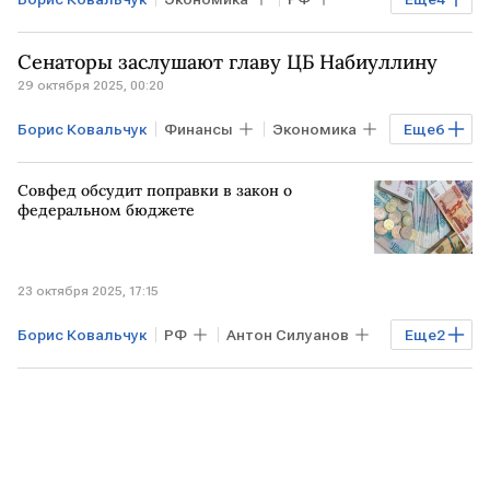
Антон Силуанов
ФОМС
Совфед
Сенаторы заслушают главу ЦБ Набиуллину
Счетная палата
29 октября 2025, 00:20
Борис Ковальчук
Финансы
Экономика
Еще
6
РФ
Эльвира Набиуллина
Совфед обсудит поправки в закон о
Антон Силуанов
Минфин
федеральном бюджете
центральные банки
Центральный банк
23 октября 2025, 17:15
Борис Ковальчук
РФ
Антон Силуанов
Еще
2
Минфин
Счетная палата