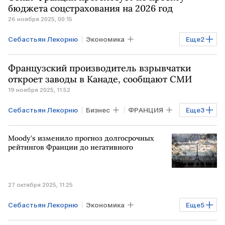
бюджета соцстрахования на 2026 год
26 ноября 2025, 00:15
Себастьян Лекорню
Экономика
Еще
2
Мировая экономика
ФРАНЦИЯ
Французский производитель взрывчатки
откроет заводы в Канаде, сообщают СМИ
19 ноября 2025, 11:52
Себастьян Лекорню
Бизнес
ФРАНЦИЯ
Еще
3
КАНАДА
ШВЕЦИЯ
НАТО
Moody's изменило прогноз долгосрочных
рейтингов Франции до негативного
27 октября 2025, 11:25
Себастьян Лекорню
Экономика
Еще
5
Мировая экономика
ФРАНЦИЯ