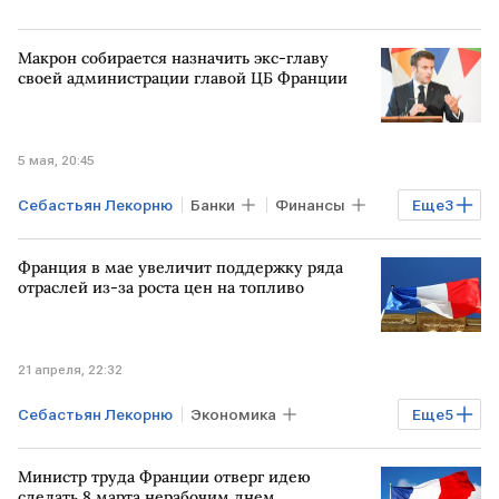
Макрон собирается назначить экс-главу
своей администрации главой ЦБ Франции
5 мая, 20:45
Себастьян Лекорню
Банки
Финансы
Еще
3
ФРАНЦИЯ
Эммануэль Макрон
Франция в мае увеличит поддержку ряда
Банк Франции
отраслей из-за роста цен на топливо
21 апреля, 22:32
Себастьян Лекорню
Экономика
Еще
5
Мировая экономика
ФРАНЦИЯ
Министр труда Франции отверг идею
США
ИРАН
Дональд Трамп
сделать 8 марта нерабочим днем