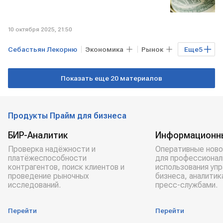
10 октября 2025, 21:50
Себастьян Лекорню
Экономика
Рынок
Еще
5
Торги
США
ЯПОНИЯ
Показать еще 20 материалов
ФРАНЦИЯ
Эммануэль Макрон
Продукты Прайм для бизнеса
БИР-Аналитик
Информационн
Проверка надёжности и
Оперативные ново
платёжеспособности
для профессионал
контрагентов, поиск клиентов и
использования уп
проведение рыночных
бизнеса, аналитик
исследований.
пресс-службами.
Перейти
Перейти