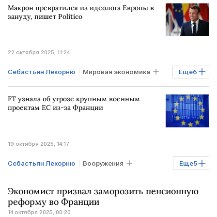
Макрон превратился из идеолога Европы в
Эммануэль Макрон
Moody's
зануду, пишет Politico
Fitch Ratings
22 октября 2025, 11:24
Себастьян Лекорню
Мировая экономика
Еще
6
ФРАНЦИЯ
ЕВРОПА
Брюссель
FT узнала об угрозе крупным военным
Эммануэль Макрон
ЕС
В мире
проектам ЕС из-за Франции
19 октября 2025, 14:17
Себастьян Лекорню
Вооружения
Еще
5
Мировая экономика
ФРАНЦИЯ
Экономист призвал заморозить пенсионную
ГЕРМАНИЯ
Эммануэль Макрон
реформу во Франции
14 октября 2025, 00:20
В мире