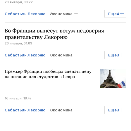
23 января, 00:22
Себастьян Лекорню
Экономика
Еще
4
Общество
ФРАНЦИЯ
Во Франции вынесут вотум недоверия
Марин Ле Пен
Эммануэль Макрон
правительству Лекорню
20 января, 01:03
Себастьян Лекорню
Экономика
Еще
3
Мировая экономика
ФРАНЦИЯ
Премьер Франции пообещал сделать цену
Марин Ле Пен
на питание для студентов в 1 евро
16 января, 18:47
Себастьян Лекорню
Экономика
Еще
3
Мировая экономика
ФРАНЦИЯ