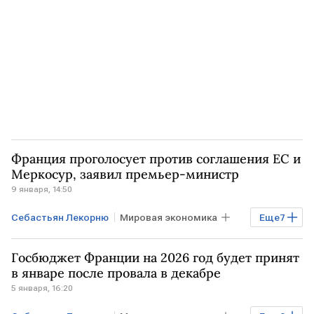
Эммануэль Макрон
Франция проголосует против соглашения ЕС и
Меркосур, заявил премьер-министр
9 января, 14:50
Себастьян Лекорню
Мировая экономика
Еще
7
Финансы
ФРАНЦИЯ
Париж
Госбюджет Франции на 2026 год будет принят
ПОЛЬША
Урсула фон дер Ляйен
в январе после провала в декабре
5 января, 16:20
Эммануэль Макрон
ЕС