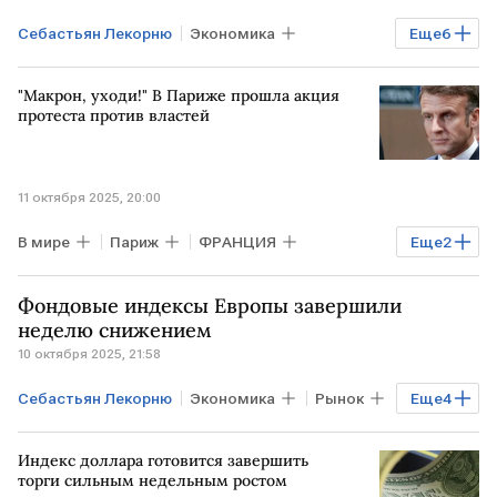
Себастьян Лекорню
Экономика
Еще
6
Финансы
Мировая экономика
"Макрон, уходи!" В Париже прошла акция
ФРАНЦИЯ
ШВЕЦИЯ
СТОКГОЛЬМ
протеста против властей
Франсуа Байру
11 октября 2025, 20:00
В мире
Париж
ФРАНЦИЯ
Еще
2
Эммануэль Макрон
Франсуа Байру
Фондовые индексы Европы завершили
неделю снижением
10 октября 2025, 21:58
Себастьян Лекорню
Экономика
Рынок
Еще
4
Индексы
ГЕРМАНИЯ
ЕВРОПА
Индекс доллара готовится завершить
DAX
торги сильным недельным ростом