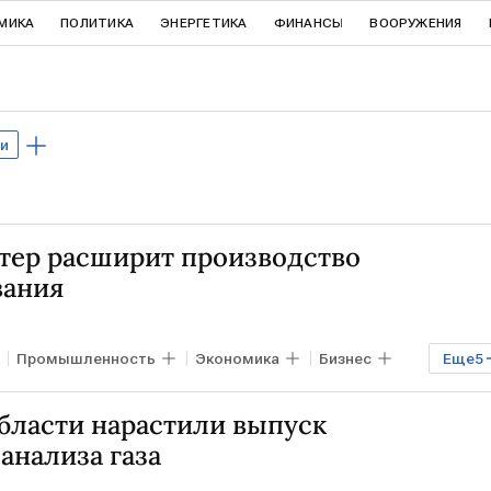
МИКА
ПОЛИТИКА
ЭНЕРГЕТИКА
ФИНАНСЫ
ВООРУЖЕНИЯ
и
тер расширит производство
вания
Промышленность
Экономика
Бизнес
Еще
5
ИЯ
ИТАЛИЯ
Антон Алиханов
бласти нарастили выпуск
анализа газа