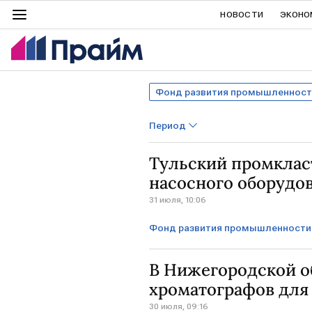
НОВОСТИ
ЭКОНО
Фонд развития промышленност
Период
Тульский промклас
насосного оборудо
31 июля, 10:06
Фонд развития промышленности
Тульская область
ГЕРМАН
В Нижегородской о
Минпромторг
хроматографов для 
30 июля, 09:16