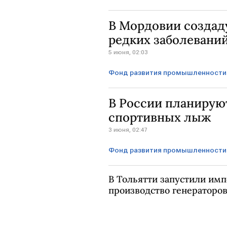
В Мордовии создад
редких заболевани
5 июня, 02:03
Фонд развития промышленности
МОРДОВИЯ
"Промомед"
В России планируют
спортивных лыж
3 июня, 02:47
Фонд развития промышленности
Калужская область
МОСКВ
В Тольятти запустили и
производство генераторов