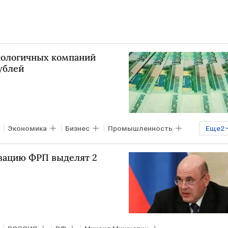
нологичных компаний
ублей
Экономика
Бизнес
Промышленность
Еще
2
гии
зацию ФРП выделят 2