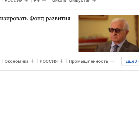
РОССИЯ
РФ
Михаил Мишустин
изировать Фонд развития
Экономика
РОССИЯ
Промышленность
Еще
3
Шохин
ФРП