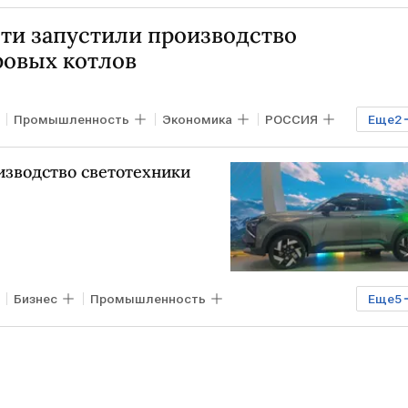
сти запустили производство
овых котлов
Промышленность
Экономика
РОССИЯ
Еще
2
изводство светотехники
Бизнес
Промышленность
Еще
5
ТТИ
АвтоВАЗ
Lada
Авто