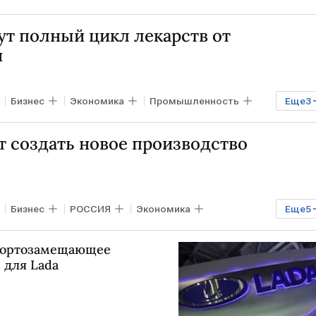
ут полный цикл лекарств от
й
Бизнес
Экономика
Промышленность
Еще
3
ФРП
 создать новое производство
Бизнес
РОССИЯ
Экономика
Еще
5
А
Антон Алиханов
Минпромторг
СНГ
мпортозамещающее
 для Lada