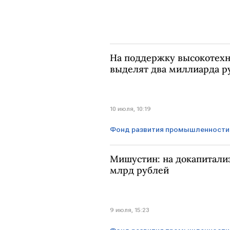
На поддержку высокотех
выделят два миллиарда р
10 июля, 10:19
Фонд развития промышленности
Михаил Мишустин
Техноло
Мишустин: на докапитали
млрд рублей
9 июля, 15:23