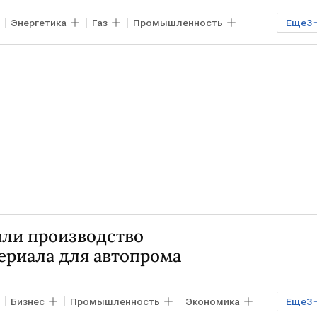
Энергетика
Газ
Промышленность
Еще
3
зпром
Лукойл
или производство
ериала для автопрома
Бизнес
Промышленность
Экономика
Еще
3