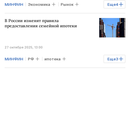
МИНФИН
Экономика
Рынок
Еще
4
Финансы
Минфин
Мосбиржа
В России изменят правила
ОФЗ
предоставления семейной ипотеки
27 октября 2025, 13:00
МИНФИН
РФ
ипотека
Еще
3
льготная ипотека
семейная ипотека
РОССИЯ