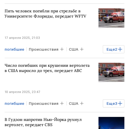
стрельба
Пять человек погибли при стрельбе в
Университете Флориды, передает WFTV
17 апреля 2025, 21:03
погибшие
Происшествия
США
Еще
2
Флорида
Университет
Число погибших при крушении вертолета
в США выросло до трех, передает ABC
10 апреля 2025, 23:47
погибшие
Происшествия
США
Еще
3
Нью-Йорк
вертолеты
крушение
В Гудзон напротив Нью-Йорка рухнул
вертолет, передает CBS