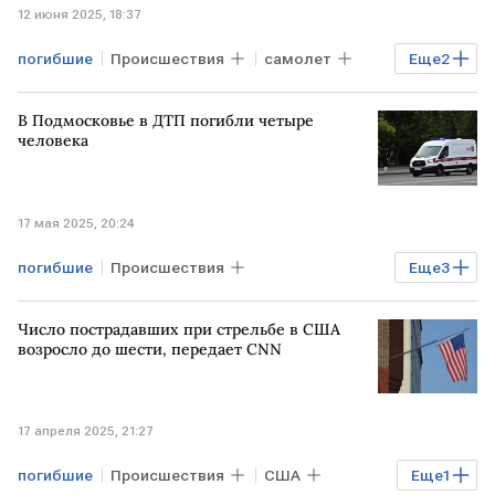
12 июня 2025, 18:37
погибшие
Происшествия
самолет
Еще
2
крушение
ИНДИЯ
В Подмосковье в ДТП погибли четыре
человека
17 мая 2025, 20:24
погибшие
Происшествия
Еще
3
ПОДМОСКОВЬЕ
ДТП
Число пострадавших при стрельбе в США
пострадавшие
возросло до шести, передает CNN
17 апреля 2025, 21:27
погибшие
Происшествия
США
Еще
1