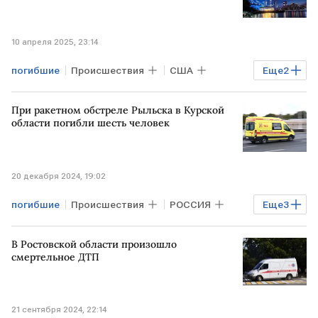
10 апреля 2025, 23:14
погибшие
Происшествия
США
Еще
2
крушение
вертолеты
При ракетном обстреле Рыльска в Курской
области погибли шесть человек
20 декабря 2024, 19:02
погибшие
Происшествия
РОССИЯ
Еще
3
Александр Хинштейн
ракетные удары
В Ростовской области произошло
ВСУ
смертельное ДТП
21 сентября 2024, 22:14