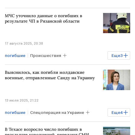
МЧС уточнило данные о погибших в
результате ЧП в Рязанской области
17 августа 2025, 20:38
погибшие
Происшествия
Еще
3
Рязанская область
ЧП
МЧС
Выяснилось, как погибли молдавские
военные, отправленные Санду на Украину
13 июля 2025, 21:22
погибшие
Спецоперация на Украине
Еще
4
МОЛДАВИЯ
военные
В Техасе возросло число погибших в
Конфликт на Украине
результате наводнений, передают СМИ