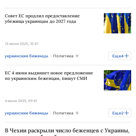
Совет ЕС продлил предоставление
убежища украинцам до 2027 года
13 июня 2025, 15:47
украинские беженцы
Политика
Еще
4
УКРАИНА
Брюссель
ЕС 4 июня выдвинет новое предложение
Урсула фон дер Ляйен
ЕС
по украинским беженцам, пишут СМИ
4 июня 2025, 09:41
украинские беженцы
Политика
Еще
2
ЕВРОПА
ЕС
УКРАИНА
В Чехии раскрыли число беженцев с Украины,