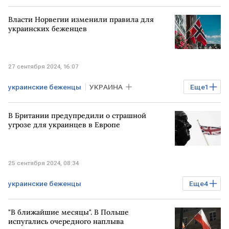
Спецоперация на Украине
Власти Норвегии изменили правила для
ВЕЛИКОБРИТАНИЯ
УКРАИНА
украинских беженцев
27 сентября 2024, 16:07
украинские беженцы
УКРАИНА
Еще
1
НОРВЕГИЯ
В Британии предупредили о страшной
угрозе для украинцев в Европе
25 сентября 2024, 08:34
украинские беженцы
Еще
4
Спецоперация на Украине
УКРАИНА
"В ближайшие месяцы". В Польше
ВЕЛИКОБРИТАНИЯ
ЕВРОПА
испугались очередного наплыва