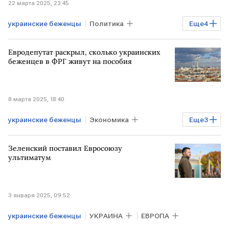
22 марта 2025, 23:45
украинские беженцы
Политика
Еще
4
ВЕЛИКОБРИТАНИЯ
жилье
работа
Евродепутат раскрыл, сколько украинских
визы
беженцев в ФРГ живут на пособия
8 марта 2025, 18:40
украинские беженцы
Экономика
Еще
3
Европарламент
ГЕРМАНИЯ
Зеленский поставил Евросоюзу
пособия
ультиматум
3 января 2025, 09:52
украинские беженцы
УКРАИНА
ЕВРОПА