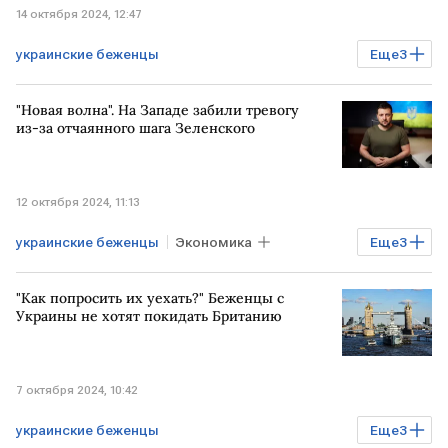
14 октября 2024, 12:47
украинские беженцы
Еще
3
Спецоперация на Украине
УКРАИНА
"Новая волна". На Западе забили тревогу
ЕВРОПА
из-за отчаянного шага Зеленского
12 октября 2024, 11:13
украинские беженцы
Экономика
Еще
3
УКРАИНА
НАЛОГ
ЕВРОПА
"Как попросить их уехать?" Беженцы с
Украины не хотят покидать Британию
7 октября 2024, 10:42
украинские беженцы
Еще
3