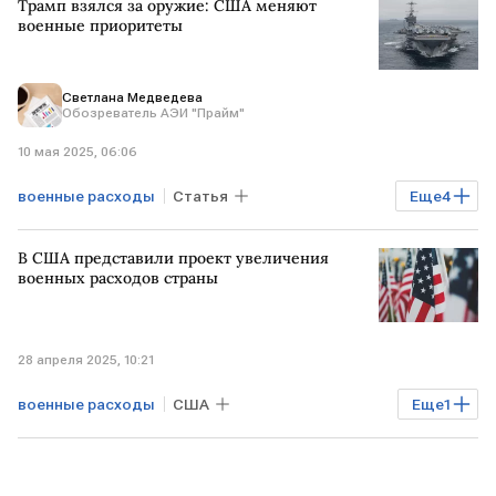
Трамп взялся за оружие: США меняют
военные приоритеты
Светлана Медведева
Обозреватель АЭИ "Прайм"
10 мая 2025, 06:06
военные расходы
Статья
Еще
4
Мировая экономика
США
В США представили проект увеличения
Дональд Трамп
оборона
военных расходов страны
28 апреля 2025, 10:21
военные расходы
США
Еще
1
расходы на оборону