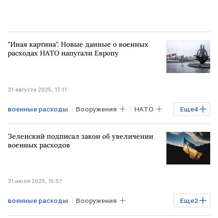
"Иная картина". Новые данные о военных
расходах НАТО напугали Европу
31 августа 2025, 17:11
военные расходы
Вооружения
НАТО
Еще
4
ЕВРОПА
КАНАДА
Брюссель
Зеленский подписал закон об увеличении
Мировая экономика
военных расходов
31 июля 2025, 15:57
военные расходы
Вооружения
Еще
2
УКРАИНА
Владимир Зеленский