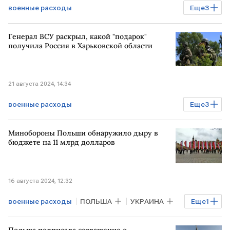
военные расходы
Еще
3
Спецоперация на Украине
Генерал ВСУ раскрыл, какой "подарок"
Денис Шмыгаль
УКРАИНА
получила Россия в Харьковской области
предприятия
21 августа 2024, 14:34
военные расходы
Еще
3
Спецоперация на Украине
УКРАИНА
Минобороны Польши обнаружило дыру в
укрепление
Харьковская область
бюджете на 11 млрд долларов
16 августа 2024, 12:32
военные расходы
ПОЛЬША
УКРАИНА
Еще
1
бюджет
Польша подписала соглашение о