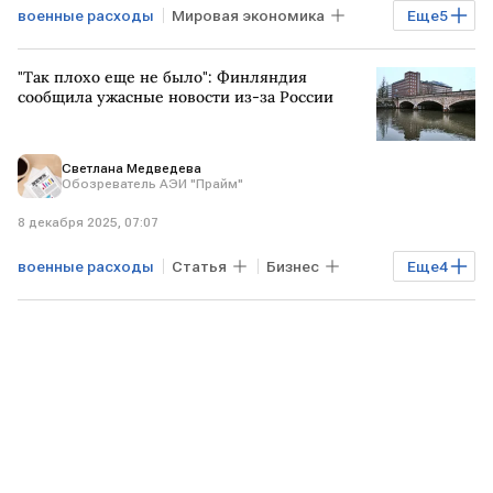
военные расходы
Мировая экономика
Еще
5
ЭСТОНИЯ
НАТО
ЕС
кредиты
"Так плохо еще не было": Финляндия
Финансы
сообщила ужасные новости из-за России
Светлана Медведева
Обозреватель АЭИ "Прайм"
8 декабря 2025, 07:07
военные расходы
Статья
Бизнес
Еще
4
Мировая экономика
ФИНЛЯНДИЯ
ЕВРОПА
НАТО