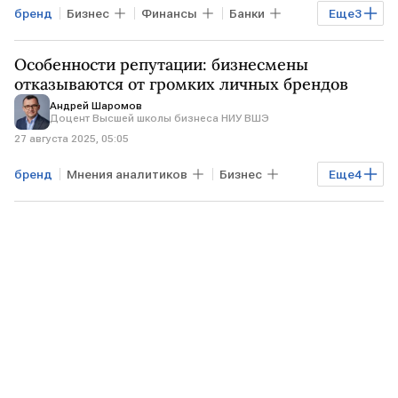
бренд
Бизнес
Финансы
Банки
Еще
3
РФ
T-Mobile
РОССИЯ
Особенности репутации: бизнесмены
отказываются от громких личных брендов
Андрей Шаромов
Доцент Высшей школы бизнеса НИУ ВШЭ
27 августа 2025, 05:05
бренд
Мнения аналитиков
Бизнес
Еще
4
США
ЕВРОПА
Уоррен Баффет
ВШЭ