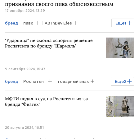
признания своего пива общеизвестным
17 октября 2024, 13:29
бренд
пиво
AB InBev Efes
Еще
1
Роспатент
"Ударница" не смогла оспорить решение
Роспатента по бренду "Шармэль"
9 сентября 2024, 15:47
бренд
Роспатент
товарный знак
Еще
2
РОССИЯ
кассационный суд
МФТИ подал в суд на Роспатент из-за
бренда "Физтех"
20 августа 2024, 16:51