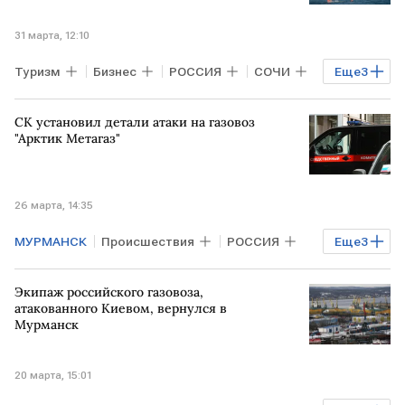
31 марта, 12:10
Туризм
Бизнес
РОССИЯ
СОЧИ
Еще
3
Дербент
КАЛИНИНГРАД
АТОР
СК установил детали атаки на газовоз
"Арктик Метагаз"
26 марта, 14:35
МУРМАНСК
Происшествия
РОССИЯ
Еще
3
КИТАЙ
МАЛЬТА
СК РФ
Экипаж российского газовоза,
атакованного Киевом, вернулся в
Мурманск
20 марта, 15:01