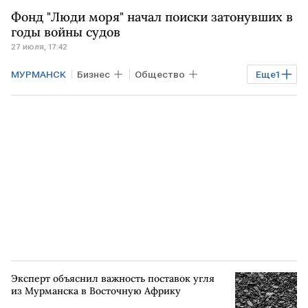
Общество
КРОНШТАДТ
Фонд "Люди моря" начал поиски затонувших в
Карское море
годы войны судов
27 июля, 17:42
МУРМАНСК
Бизнес
Общество
Еще
1
РОССИЯ
Эксперт объяснил важность поставок угля
из Мурманска в Восточную Африку