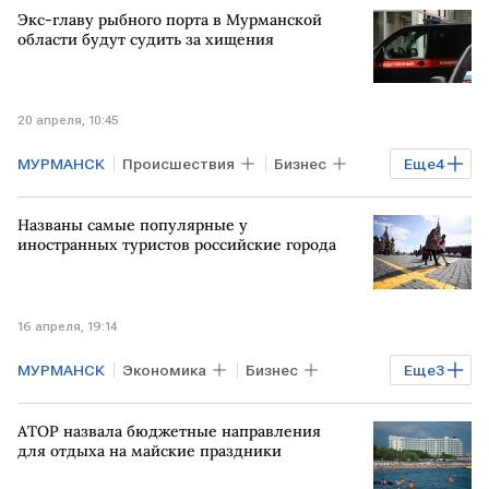
Экс-главу рыбного порта в Мурманской
Владимир Путин
области будут судить за хищения
20 апреля, 10:45
МУРМАНСК
Происшествия
Бизнес
Еще
4
РФ
МВД
УМВД
Названы самые популярные у
Мурманский морской рыбный порт
иностранных туристов российские города
16 апреля, 19:14
МУРМАНСК
Экономика
Бизнес
Еще
3
РОССИЯ
МОСКВА
АТОР назвала бюджетные направления
САНКТ-ПЕТЕРБУРГ
для отдыха на майские праздники