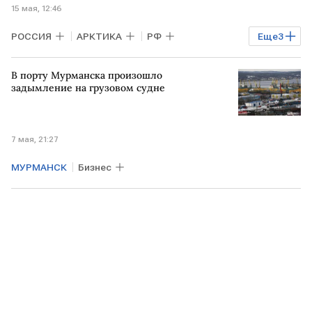
15 мая, 12:46
РОССИЯ
АРКТИКА
РФ
Еще
3
Дальний Восток
Николай Патрушев
В порту Мурманска произошло
ООН
задымление на грузовом судне
7 мая, 21:27
МУРМАНСК
Бизнес