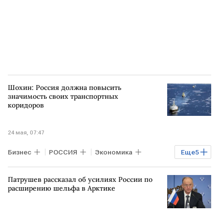
Шохин: Россия должна повысить
значимость своих транспортных
коридоров
24 мая, 07:47
Бизнес
РОССИЯ
Экономика
Еще
5
Ормузский пролив
Патрушев рассказал об усилиях России по
ПЕРСИДСКИЙ ЗАЛИВ
АРКТИКА
расширению шельфа в Арктике
Александр Шохин
РСПП