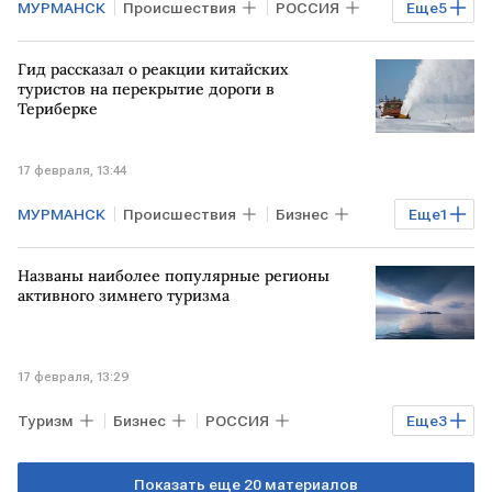
МУРМАНСК
Происшествия
РОССИЯ
Еще
5
РФ
МОСКВА
Газ
УКРАИНА
Гид рассказал о реакции китайских
ВСУ
туристов на перекрытие дороги в
Териберке
17 февраля, 13:44
МУРМАНСК
Происшествия
Бизнес
Еще
1
РОССИЯ
Названы наиболее популярные регионы
активного зимнего туризма
17 февраля, 13:29
Туризм
Бизнес
РОССИЯ
Еще
3
Байкал
АЛТАЙ
Показать еще 20 материалов