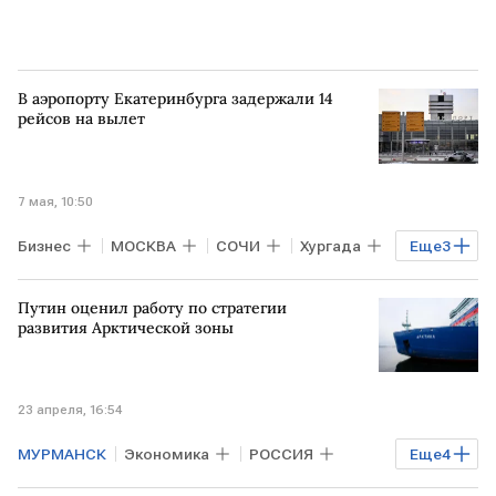
В аэропорту Екатеринбурга задержали 14
рейсов на вылет
7 мая, 10:50
Бизнес
МОСКВА
СОЧИ
Хургада
Еще
3
Росавиация
Воздушный транспорт
Путин оценил работу по стратегии
ЕКАТЕРИНБУРГ
развития Арктической зоны
23 апреля, 16:54
МУРМАНСК
Экономика
РОССИЯ
Еще
4
Бизнес
РФ
САНКТ-ПЕТЕРБУРГ