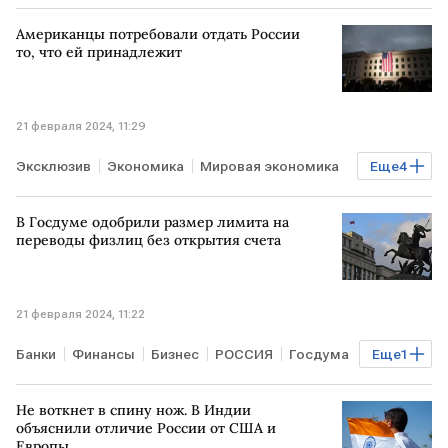
Американцы потребовали отдать России
то, что ей принадлежит
21 февраля 2024, 11:29
Эксклюзив
Экономика
Мировая экономика
Еще
4
США
РОССИЯ
военная помощь Украине
В Госдуме одобрили размер лимита на
СВО
переводы физлиц без открытия счета
21 февраля 2024, 11:22
Банки
Финансы
Бизнес
РОССИЯ
Госдума
Еще
1
лимит на переводы физлиц
Не воткнет в спину нож. В Индии
объяснили отличие России от США и
Европы