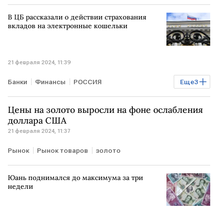
В ЦБ рассказали о действии страхования
вкладов на электронные кошельки
21 февраля 2024, 11:39
Банки
Финансы
РОССИЯ
Еще
3
страхование вкладов
электронный кошелек
Цены на золото выросли на фоне ослабления
Банк России
доллара США
21 февраля 2024, 11:37
Рынок
Рынок товаров
золото
Юань поднимался до максимума за три
недели