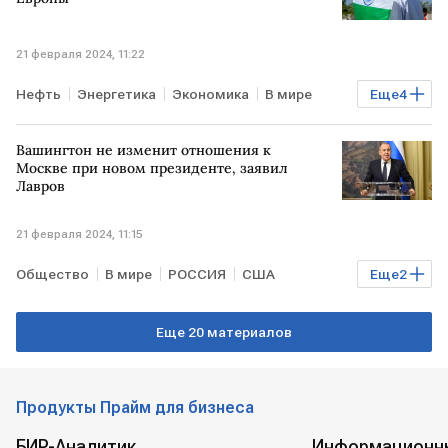
21 февраля 2024, 11:22
Нефть
Энергетика
Экономика
В мире
Еще
4
ИНДИЯ
РОССИЯ
США
ЕВРОПА
Вашингтон не изменит отношения к
Москве при новом президенте, заявил
Лавров
21 февраля 2024, 11:15
Общество
В мире
РОССИЯ
США
Еще
2
Сергей Лавров
выборы в США
Еще 20 материалов
Продукты Прайм для бизнеса
БИР-Аналитик
Информационн