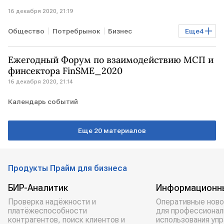
16 декабря 2020, 21:19
Общество
Потребрынок
Бизнес
Еще
4
Экономика
масло
сахар
ноябрь
Ежегодный Форум по взаимодействию МСП и
цены на продовольствие
финсектора FinSME_2020
16 декабря 2020, 21:14
Календарь событий
Еще 20 материалов
Продукты Прайм для бизнеса
БИР-Аналитик
Информационн
Проверка надёжности и
Оперативные ново
платёжеспособности
для профессионал
контрагентов, поиск клиентов и
использования уп