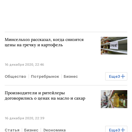
Минсельхоз рассказал, когда снизятся
цены на гречку и картофель
16 декабря 2020, 22:46
Общество
Потребрынок
Бизнес
Еще
3
Экономика
Минсельхоз РФ
снижение
Производители и ритейлеры
цены на продовольствие
договорились о ценах на масло и сахар
16 декабря 2020, 22:39
Статья
Бизнес
Экономика
Еще
3