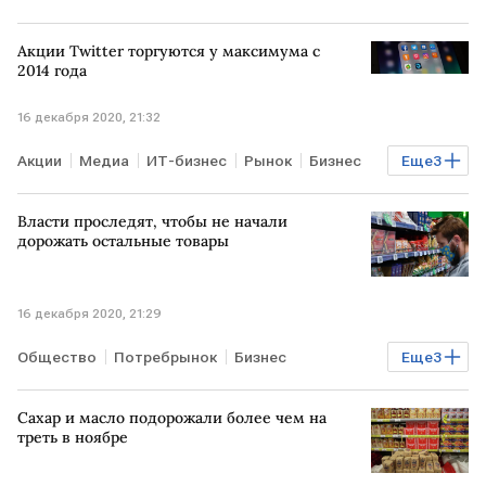
Акции Twitter торгуются у максимума с
2014 года
16 декабря 2020, 21:32
Акции
Медиа
ИТ-бизнес
Рынок
Бизнес
Еще
3
Экономика
Технологии
Twitter
Власти проследят, чтобы не начали
дорожать остальные товары
16 декабря 2020, 21:29
Общество
Потребрынок
Бизнес
Еще
3
Экономика
регулирование
Сахар и масло подорожали более чем на
цены промпроизводителей
продукты
треть в ноябре