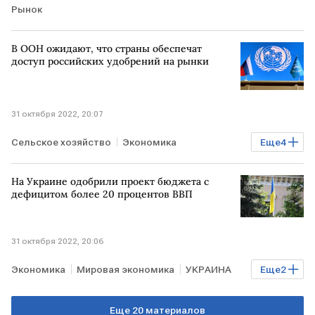
Рынок
В ООН ожидают, что страны обеспечат
доступ российских удобрений на рынки
31 октября 2022, 20:07
Сельское хозяйство
Экономика
Еще
4
Мировая экономика
ООН
удобрения
На Украине одобрили проект бюджета с
РОССИЯ
дефицитом более 20 процентов ВВП
31 октября 2022, 20:06
Экономика
Мировая экономика
УКРАИНА
Еще
2
ВВП
дефицит
Еще 20 материалов