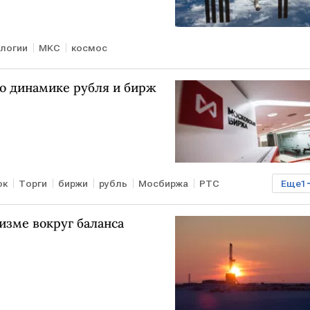
логии
МКС
космос
по динамике рубля и бирж
ок
Торги
биржи
рубль
Мосбиржа
РТС
Еще
1
изме вокруг баланса