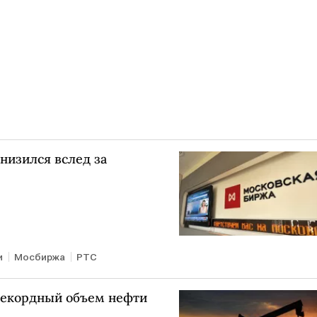
низился вслед за
и
Мосбиржа
РТС
рекордный объем нефти