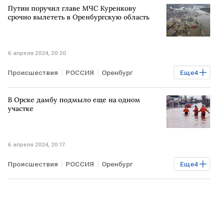
Путин поручил главе МЧС Куренкову
срочно вылететь в Оренбургскую область
6 апреля 2024, 20:20
Происшествия
РОССИЯ
Оренбург
Еще
4
Оренбургская область
подтопление
В Орске дамбу подмыло еще на одном
Владимир Путин
МЧС
участке
6 апреля 2024, 20:17
Происшествия
РОССИЯ
Оренбург
Еще
4
Оренбургская область
подтопление
эвакуация
Прорыв дамбы