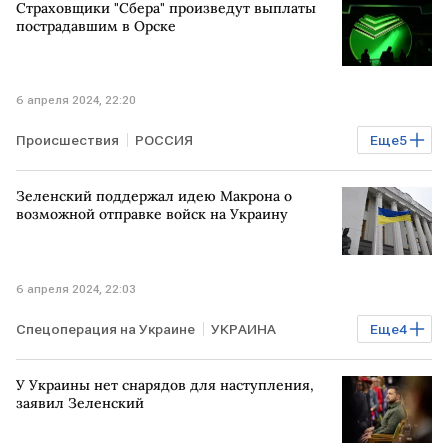
Страховщики "Сбера" произведут выплаты
пострадавшим в Орске
6 апреля 2024, 22:20
Происшествия
РОССИЯ
Еще
5
СберСтрахование жизни
Зеленский поддержал идею Макрона о
страховые выплаты
Оренбург
возможной отправке войск на Украину
подтопление
Прорыв дамбы
6 апреля 2024, 22:03
Спецоперация на Украине
УКРАИНА
Еще
4
Владимир Зеленский
Эммануэль Макрон
У Украины нет снарядов для наступления,
отправка
войска
заявил Зеленский