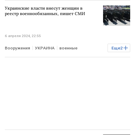
президентские выборы на Украине
Украинские власти внесут женщин в
переворот
реестр военнообязанных, пишет СМИ
6 апреля 2024, 22:55
Вооружения
УКРАИНА
военные
Еще
2
реестр военнообязанных
Владимир Зеленский