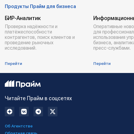
Продукты Прайм для бизнеса
БИР-Аналитик
Информационн
Проверка надёжности и
Оперативные ново
платёжеспособности
для профессионал
контрагентов, поиск клиентов и
использования уп
проведение рыночных
бизнеса, аналитик
исследований.
пресс-службами.
Перейти
Перейти
Читайте Прайм в соцсетях
Об Агентстве
Обратная связь