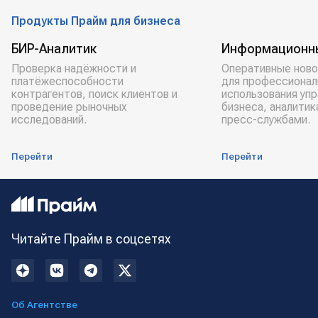
Продукты Прайм для бизнеса
БИР-Аналитик
Информационн
Проверка надёжности и
Оперативные ново
платёжеспособности
для профессионал
контрагентов, поиск клиентов и
использования уп
проведение рыночных
бизнеса, аналитик
исследований.
пресс-службами.
Перейти
Перейти
Читайте Прайм в соцсетях
Об Агентстве