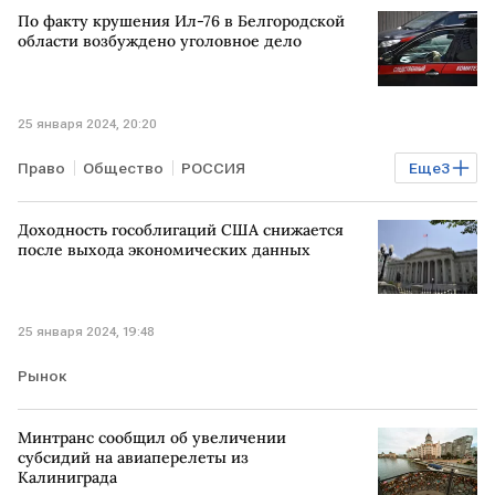
По факту крушения Ил-76 в Белгородской
области возбуждено уголовное дело
25 января 2024, 20:20
Право
Общество
РОССИЯ
Еще
3
Белгородская область
Доходность гособлигаций США снижается
Следственный комитет
крушение Ил-76
после выхода экономических данных
25 января 2024, 19:48
Рынок
Минтранс сообщил об увеличении
субсидий на авиаперелеты из
Калиниграда