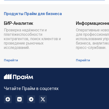
Продукты Прайм для бизнеса
БИР-Аналитик
Информационн
Проверка надёжности и
Оперативные ново
платёжеспособности
для профессионал
контрагентов, поиск клиентов и
использования уп
проведение рыночных
бизнеса, аналитик
исследований.
пресс-службами.
Перейти
Перейти
Читайте Прайм в соцсетях