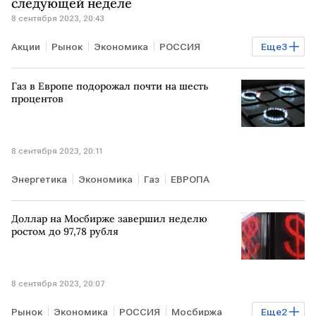
следующей неделе
8 сентября 2023, 20:43
Акции
Рынок
Экономика
РОССИЯ
Еще
3
российский рынок акций
рубль
Газ в Европе подорожал почти на шесть
Курсы валют
процентов
8 сентября 2023, 20:11
Энергетика
Экономика
Газ
ЕВРОПА
Доллар на Мосбирже завершил неделю
ростом до 97,78 рубля
8 сентября 2023, 20:07
Рынок
Экономика
РОССИЯ
Мосбиржа
Еще
2