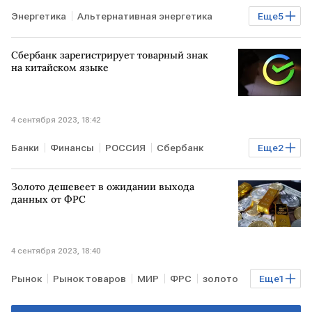
Энергетика
Альтернативная энергетика
Еще
5
В мире
РОССИЯ
АЭС
ТУРЦИЯ
Росатом
Сбербанк зарегистрирует товарный знак
на китайском языке
4 сентября 2023, 18:42
Банки
Финансы
РОССИЯ
Сбербанк
Еще
2
товарный знак
китайский язык
Золото дешевеет в ожидании выхода
данных от ФРС
4 сентября 2023, 18:40
Рынок
Рынок товаров
МИР
ФРС
золото
Еще
1
итоги торгов