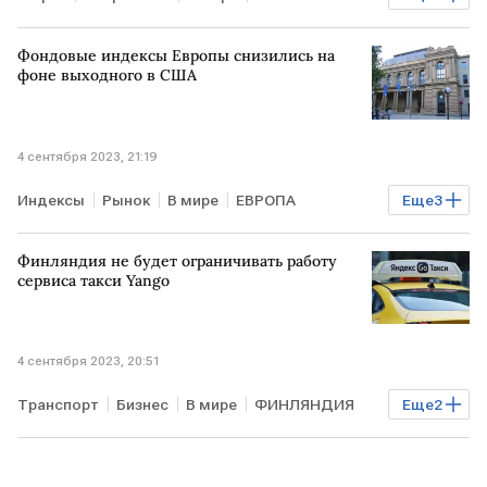
контроль
нефтяной терминал
Фондовые индексы Европы снизились на
фоне выходного в США
4 сентября 2023, 21:19
Индексы
Рынок
В мире
ЕВРОПА
Еще
3
итоги торгов
снижение
фондовые индексы
Финляндия не будет ограничивать работу
сервиса такси Yango
4 сентября 2023, 20:51
Транспорт
Бизнес
В мире
ФИНЛЯНДИЯ
Еще
2
такси
Яндекс