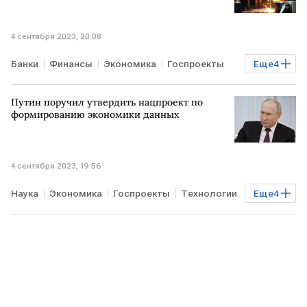
4 сентября 2023, 20:08
Банки
Финансы
Экономика
Госпроекты
Еще
4
Промышленность
РОССИЯ
кредит
Путин поручил утвердить нацпроект по
промышленная ипотека
формированию экономики данных
4 сентября 2023, 19:56
Наука
Экономика
Госпроекты
Технологии
Еще
4
РОССИЯ
нацпроекты
поручение Путина
экономика данных