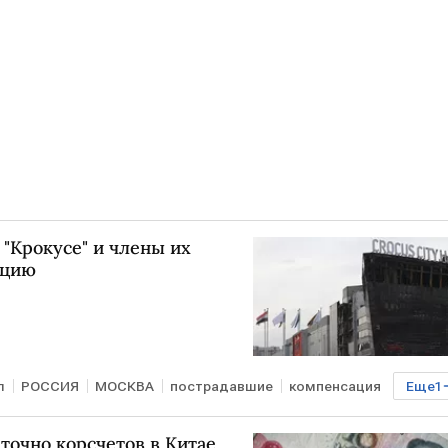
 "Крокусе" и члены их
ацию
л
РОССИЯ
МОСКВА
пострадавшие
компенсация
Еще
1
точно корсчетов в Китае,