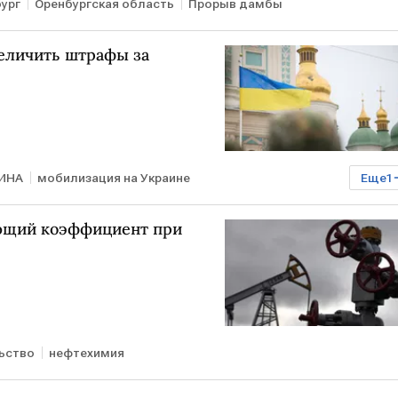
ург
Оренбургская область
Прорыв дамбы
величить штрафы за
ИНА
мобилизация на Украине
Еще
1
мат
ющий коэффициент при
ьство
нефтехимия