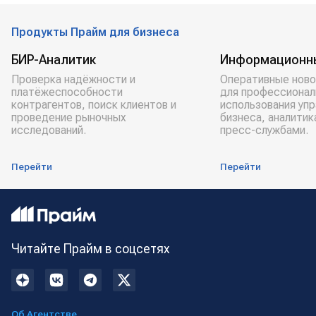
Продукты Прайм для бизнеса
БИР-Аналитик
Информационн
Проверка надёжности и
Оперативные ново
платёжеспособности
для профессионал
контрагентов, поиск клиентов и
использования уп
проведение рыночных
бизнеса, аналитик
исследований.
пресс-службами.
Перейти
Перейти
Читайте Прайм в соцсетях
Об Агентстве