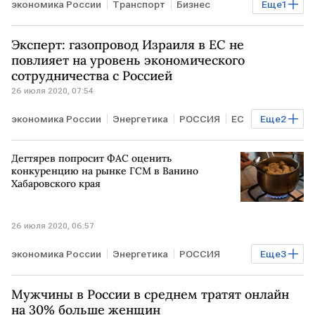
экономика России
Транспорт
Бизнес
Еще
1
РОССИЯ
Эксперт: газопровод Израиля в ЕС не
повлияет на уровень экономического
сотрудничества с Россией
26 июля 2020, 07:54
экономика России
Энергетика
РОССИЯ
ЕС
Еще
2
ИЗРАИЛЬ
газопровод
Дегтярев попросит ФАС оценить
конкуренцию на рынке ГСМ в Ванино
Хабаровского края
26 июля 2020, 06:57
экономика России
Энергетика
РОССИЯ
Еще
3
Хабаровск
Газ
цены
Мужчины в России в среднем тратят онлайн
на 30% больше женщин