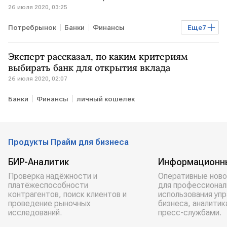
26 июля 2020, 03:25
Потребрынок
Банки
Финансы
Еще
7
экономика России
Экономика
Бизнес
Эксперт рассказал, по каким критериям
РОССИЯ
онлайн
мужчины
покупка
выбирать банк для открытия вклада​
26 июля 2020, 02:07
Банки
Финансы
личный кошелек
Продукты Прайм для бизнеса
БИР-Аналитик
Информационн
Проверка надёжности и
Оперативные ново
платёжеспособности
для профессионал
контрагентов, поиск клиентов и
использования уп
проведение рыночных
бизнеса, аналитик
исследований.
пресс-службами.