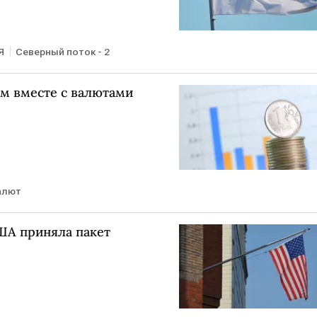
Я
Северный поток - 2
ом вместе с валютами
алют
ША приняла пакет