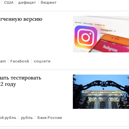
США
дефицит
бюджет
легченную версию
ram
Facebook
соцсети
ать тестировать
2 году
й рубль
рубль
Банк России