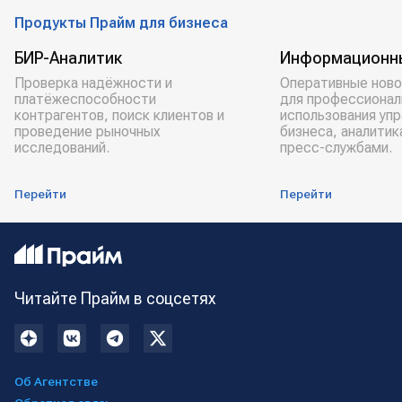
Продукты Прайм для бизнеса
БИР-Аналитик
Информационн
Проверка надёжности и
Оперативные ново
платёжеспособности
для профессионал
контрагентов, поиск клиентов и
использования уп
проведение рыночных
бизнеса, аналитик
исследований.
пресс-службами.
Перейти
Перейти
Читайте Прайм в соцсетях
Об Агентстве