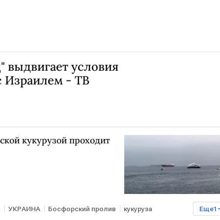
" выдвигает условия
 Израилем - ТВ
нской кукурузой проходит
а
УКРАИНА
Босфорский пролив
кукуруза
Еще
1