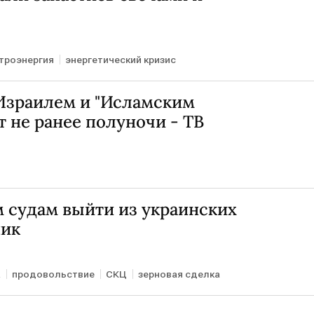
троэнергия
энергетический кризис
Израилем и "Исламским
 не ранее полуночи - ТВ
 судам выйти из украинских
ник
а
продовольствие
СКЦ
зерновая сделка