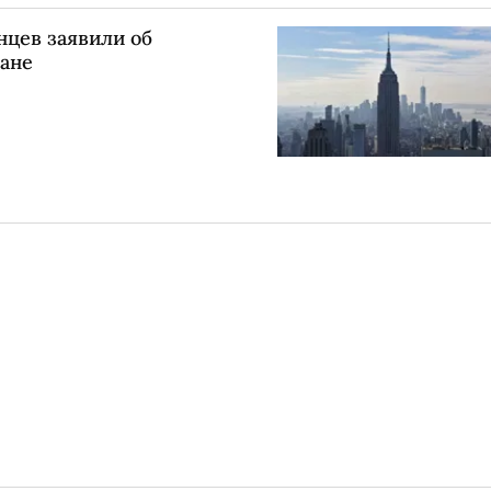
нцев заявили об
ране