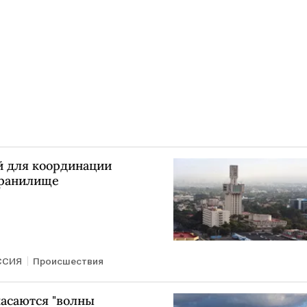
й для координации
хранилище
ССИЯ
Происшествия
пасаются "волны