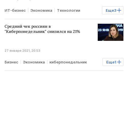
ИТ-бизнес
Экономика
Технологии
Еще
3
фейк-ньюс
МИД РФ
США
Средний чек россиян в
"Киберпонедельник" снизился на 21%
27 января 2021, 20:53
Бизнес
Экономика
киберпонедельник
Еще
1
средний чек