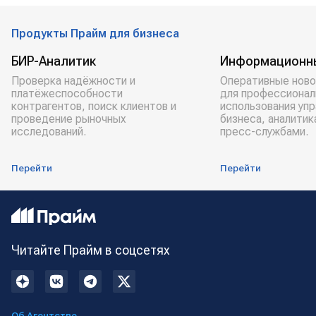
Продукты Прайм для бизнеса
БИР-Аналитик
Информационн
Проверка надёжности и
Оперативные ново
платёжеспособности
для профессионал
контрагентов, поиск клиентов и
использования уп
проведение рыночных
бизнеса, аналитик
исследований.
пресс-службами.
Перейти
Перейти
Читайте Прайм в соцсетях
Об Агентстве