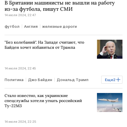
В Британии машинисты не вышли на работу
из-за футбола, пишут СМИ
14 июля 2024, 22:47
футбол
Англия
железные дороги
"Без колебаний". На Западе считают, что
Байден хочет избавиться от Трампа
14 июля 2024, 22:45
Политика
Джо Байден
Дональд Трамп
Еще
2
выборы в США
Стало известно, как украинские
покушение на Дональда Трампа
спецслужбы хотели угнать российский
Ту-22М3
14 июля 2024, 22:25