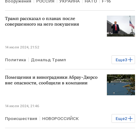
Вооружения
РОССИЯ
УКРАИНА
НАТО
F-16
Трамп рассказал о планах после
совершенного на него покушения
14 июля 2024, 21:52
Политика
Дональд Трамп
Еще
3
Республиканская партия
Съезд
Помещения и виноградники Абрау-Дюрсо
покушение на Дональда Трампа
вне опасности, сообщили в компании
14 июля 2024, 21:46
Происшествия
НОВОРОССИЙСК
Еще
2
Абрау-Дюрсо
пожар