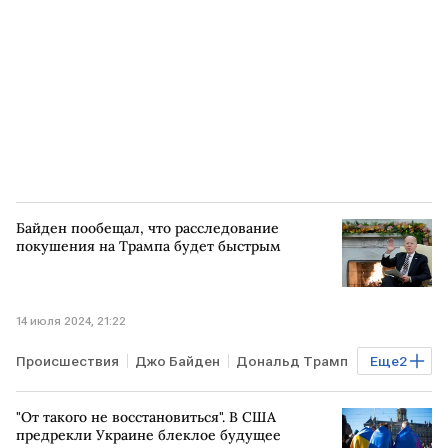
Байден пообещал, что расследование
покушения на Трампа будет быстрым
14 июля 2024, 21:22
Происшествия
Джо Байден
Дональд Трамп
Еще
2
расследование
"От такого не восстановиться". В США
покушение на Дональда Трампа
предрекли Украине блеклое будущее