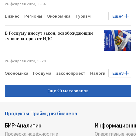
26 февраля 2023, 15:54
Бизнес
Регионы
Экономика
Туризм
Еще
4
Минэкономразвития РФ
Дальний Восток
В Госдуму внесут закон, освобождающий
ДФО
нацпроекты
туроператоров от НДС
26 февраля 2023, 15:28
Экономика
Госдума
законопроект
Налоги
Еще
3
НДС
Минэкономразвития РФ
Еще 20 материалов
туроператоры
Продукты Прайм для бизнеса
БИР-Аналитик
Информационн
Проверка надёжности и
Оперативные ново