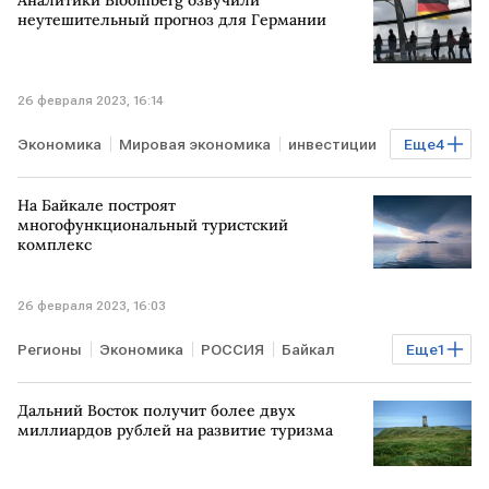
неутешительный прогноз для Германии
26 февраля 2023, 16:14
Экономика
Мировая экономика
инвестиции
Еще
4
ГЕРМАНИЯ
Bloomberg
энергокризис
На Байкале построят
электроэнергия
многофункциональный туристский
комплекс
26 февраля 2023, 16:03
Регионы
Экономика
РОССИЯ
Байкал
Еще
1
Туризм
Дальний Восток получит более двух
миллиардов рублей на развитие туризма