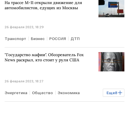
На трассе М-11 открыли движение для
автомобилистов, едущих из Москвы
26 февраля 2023, 18:29
Транспорт
Бизнес
РОССИЯ
ДТП
"Государство мафии". Обозреватель Fox
News раскрыл, кто стоит у руля США
26 февраля 2023, 18:27
Энергетика
Общество
Экономика
Еще
8
Мировая экономика
геополитика
УКРАИНА
США
СИРИЯ
кризис
ИРАК
ЛИВИЯ