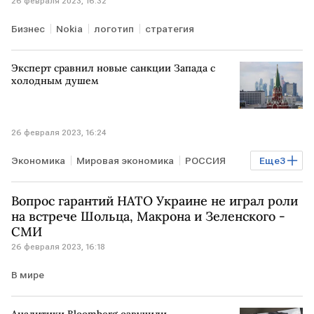
26 февраля 2023, 16:32
Бизнес
Nokia
логотип
стратегия
Эксперт сравнил новые санкции Запада с
холодным душем
26 февраля 2023, 16:24
Экономика
Мировая экономика
РОССИЯ
Еще
3
санкции против РФ
импортозамещение
Вопрос гарантий НАТО Украине не играл роли
расчеты
на встрече Шольца, Макрона и Зеленского -
СМИ
26 февраля 2023, 16:18
В мире
Аналитики Bloomberg озвучили