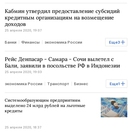
Кабмин утвердил предоставление субсидий
кредитным организациям на возмещение
доходов
25 апреля 2020, 19:07
Банки
Финансы
экономика России
Еще
3
Антивирус для экономики РФ
РОССИЯ
Рейс Денпасар - Самара - Сочи вылетел с
субсидии
Бали, заявили в посольстве РФ в Индонезии
25 апреля 2020, 19:03
экономика России
Транспорт
Бизнес
Еще
1
РОССИЯ
Системообразующим предприятиям
выделено 24 млрд рублей на льготные
кредиты
25 апреля 2020, 18:37