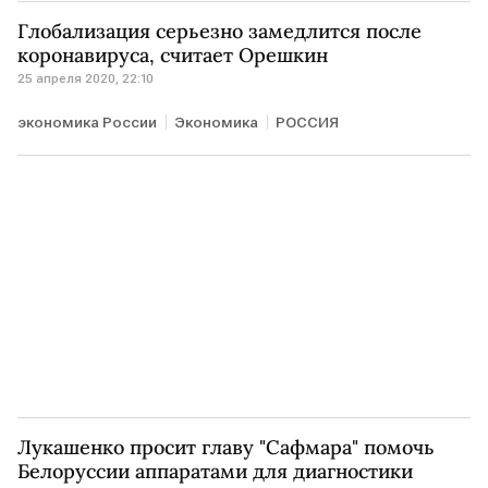
Антивирус для экономики РФ
РОССИЯ
Глобализация серьезно замедлится после
Максим Орешкин
господдержка
коронавируса, считает Орешкин
25 апреля 2020, 22:10
экономика России
Экономика
РОССИЯ
Лукашенко просит главу "Сафмара" помочь
Белоруссии аппаратами для диагностики