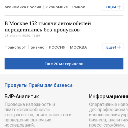
экономика России
Экономика
Рынок
Еще
4
Антивирус для экономики РФ
РОССИЯ
В Москве 152 тысячи автомобилей
системообразующие предприятия
кредит
передвигались без пропусков
25 апреля 2020, 17:56
Транспорт
Бизнес
РОССИЯ
МОСКВА
Еще
1
пропуск
Еще 20 материалов
Продукты Прайм для бизнеса
БИР-Аналитик
Информационн
Проверка надёжности и
Оперативные ново
платёжеспособности
для профессионал
контрагентов, поиск клиентов и
использования уп
проведение рыночных
бизнеса, аналитик
исследований.
пресс-службами.