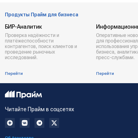
Продукты Прайм для бизнеса
БИР-Аналитик
Информационн
Проверка надёжности и
Оперативные ново
платёжеспособности
для профессионал
контрагентов, поиск клиентов и
использования уп
проведение рыночных
бизнеса, аналитик
исследований.
пресс-службами.
Перейти
Перейти
Читайте Прайм в соцсетях
Об Агентстве