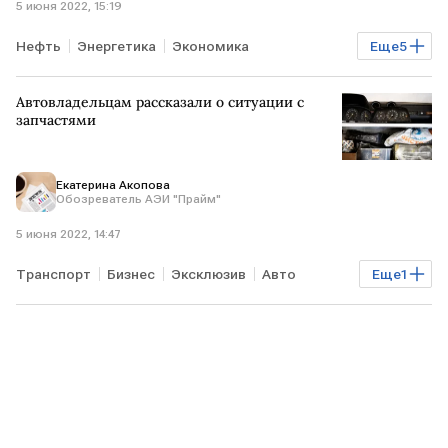
5 июня 2022, 15:19
Нефть
Энергетика
Экономика
Еще
5
Мировая экономика
санкции против РФ
Автовладельцам рассказали о ситуации с
Глобальный энергокризис
РОССИЯ
ИРАН
запчастями
Екатерина Акопова
Обозреватель АЭИ "Прайм"
5 июня 2022, 14:47
Транспорт
Бизнес
Эксклюзив
Авто
Еще
1
запчасти