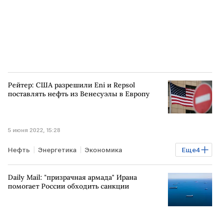
Рейтер: США разрешили Eni и Repsol
поставлять нефть из Венесуэлы в Европу
5 июня 2022, 15:28
Нефть
Энергетика
Экономика
Еще
4
Мировая экономика
США
ЕВРОПА
Daily Mail: "призрачная армада" Ирана
санкции против РФ
помогает России обходить санкции