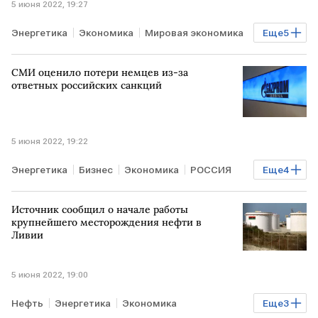
5 июня 2022, 19:27
Энергетика
Экономика
Мировая экономика
Еще
5
Газ
Газовый вентиль
ГЕРМАНИЯ
ФРГ
СМИ оценило потери немцев из-за
газохранилища
ответных российских санкций
5 июня 2022, 19:22
Энергетика
Бизнес
Экономика
РОССИЯ
Еще
4
ГЕРМАНИЯ
ФРГ
Gazprom Germania
Источник сообщил о начале работы
санкции против РФ
крупнейшего месторождения нефти в
Ливии
5 июня 2022, 19:00
Нефть
Энергетика
Экономика
Еще
3