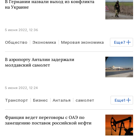
В Германии назвали выход из конфликта
на Украине
5 июня 2022, 12:36
Общество
Экономика
Мировая экономика
Еще
7
геополитика
РОССИЯ
УКРАИНА
В аэропорту Анталии задержали
конфликт
ЛНР
ДНР
СВО
молдавский самолет
5 июня 2022, 12:24
Транспорт
Бизнес
Анталья
самолет
Еще
1
аэропорт
Франция ведет переговоры с ОАЭ по
замещению поставок российской нефти