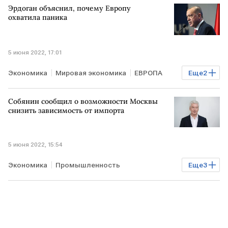
Эрдоган объяснил, почему Европу
Джо Байден
санкции против РФ
охватила паника
5 июня 2022, 17:01
Экономика
Мировая экономика
ЕВРОПА
Еще
2
Реджеп Тайип Эрдоган
СВО
Собянин сообщил о возможности Москвы
снизить зависимость от импорта
5 июня 2022, 15:54
Экономика
Промышленность
Еще
3
Сергей Собянин
импорт
МОСКВА