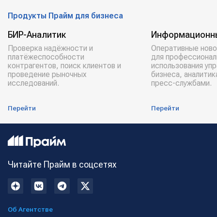
Продукты Прайм для бизнеса
БИР-Аналитик
Информационн
Проверка надёжности и
Оперативные ново
платёжеспособности
для профессионал
контрагентов, поиск клиентов и
использования уп
проведение рыночных
бизнеса, аналитик
исследований.
пресс-службами.
Перейти
Перейти
Читайте Прайм в соцсетях
Об Агентстве