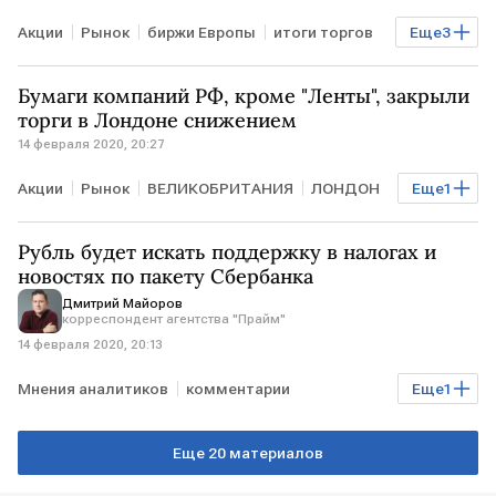
Акции
Рынок
биржи Европы
итоги торгов
Еще
3
индекс FTSE 100
индекс CAC 40
индекс DAX
Бумаги компаний РФ, кроме "Ленты", закрыли
торги в Лондоне снижением
14 февраля 2020, 20:27
Акции
Рынок
ВЕЛИКОБРИТАНИЯ
ЛОНДОН
Еще
1
Лондонская фондовая биржа
Рубль будет искать поддержку в налогах и
новостях по пакету Сбербанка
Дмитрий Майоров
корреспондент агентства "Прайм"
14 февраля 2020, 20:13
Мнения аналитиков
комментарии
Еще
1
Курсы валют
Еще 20 материалов