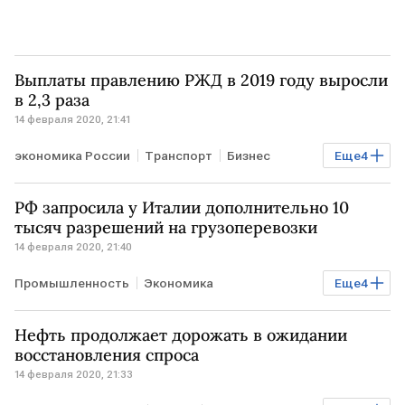
Выплаты правлению РЖД в 2019 году выросли
в 2,3 раза
14 февраля 2020, 21:41
экономика России
Транспорт
Бизнес
Еще
4
РОССИЯ
РЖД
правление
выплаты
РФ запросила у Италии дополнительно 10
тысяч разрешений на грузоперевозки
14 февраля 2020, 21:40
Промышленность
Экономика
Еще
4
Мировая экономика
Транспорт
Бизнес
Нефть продолжает дорожать в ожидании
ИТАЛИЯ
восстановления спроса
14 февраля 2020, 21:33