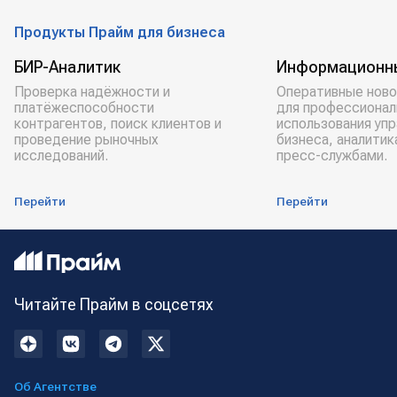
Продукты Прайм для бизнеса
БИР-Аналитик
Информационн
Проверка надёжности и
Оперативные ново
платёжеспособности
для профессионал
контрагентов, поиск клиентов и
использования уп
проведение рыночных
бизнеса, аналитик
исследований.
пресс-службами.
Перейти
Перейти
Читайте Прайм в соцсетях
Об Агентстве