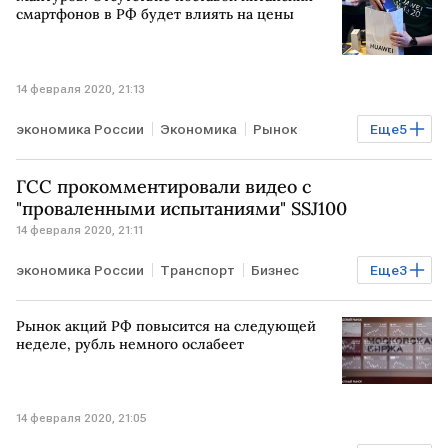
смартфонов в РФ будет влиять на цены
14 февраля 2020, 21:13
экономика России
Экономика
Рынок
Еще
5
РОССИЯ
Денис Мантуров
ГСС прокомментировали видео с
мобильный телефон
КИТАЙ
COVID-19
"проваленными испытаниями" SSJ100
14 февраля 2020, 21:11
экономика России
Транспорт
Бизнес
Еще
3
РОССИЯ
SSJ100
испытания
Рынок акций РФ повысится на следующей
неделе, рубль немного ослабеет
14 февраля 2020, 21:05