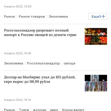
4 марта 2022, 19:50
Рынок
Рынок товаров
Экономика
Еще
3
Мировая экономика
Ситуация на биржах
Россельхознадзор разрешает полный
биржи
импорт в Россию овощей из девяти стран
4 марта 2022, 19:45
Экономика
Россельхознадзор
овощи
Доллар на Мосбирже упал до 105 рублей,
евро вырос до 118,99 рубля
4 марта 2022, 19:14
Рынок
Торги
доллар
евро
Курсы валют