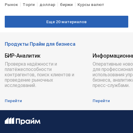
Рынок
Торги
доллар
биржи
Курсы валют
Еще 20 материалов
Продукты Прайм для бизнеса
БИР-Аналитик
Информационн
Проверка надёжности и
Оперативные ново
платёжеспособности
для профессионал
контрагентов, поиск клиентов и
использования уп
проведение рыночных
бизнеса, аналитик
исследований.
пресс-службами.
Перейти
Перейти